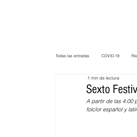
Todas las entradas
COVID-19
Re
1 min de lectura
Deportes
Atlántico
La Guaj
Sexto Festi
A partir de las 4:00
Córdoba
Bloggeros
Herma
folclor español y la
Carnaval
Educación
BID