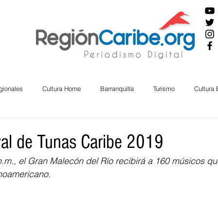
gionales
Cultura Home
Barranquilla
Turismo
Cultura
ira
Cesar
English
San Andres
Bolívar
Sucre
val de Tunas Caribe 2019
 p.m., el Gran Malecón del Río recibirá a 160 músicos que
nos Mayores
Economía
RAP CARIBE
Política
Docu
tinoamericano.
BIENESTAR
AMBIENTAL
AFRO