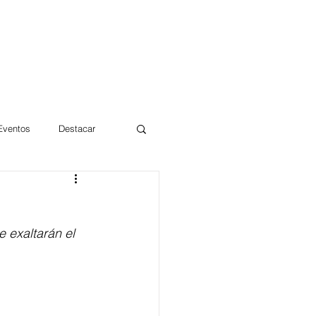
 Eventos
Destacar
Magdalena
 exaltarán el 
mentos
Día 10/10 2017