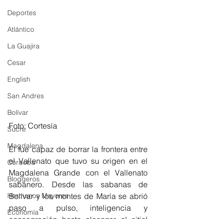
Deportes
Atlántico
La Guajira
Cesar
English
San Andres
Bolívar
Foto: Cortesía 
Sucre
Magdalena
Él fue capaz de borrar la frontera entre 
el Vallenato que tuvo su origen en el 
Córdoba
Magdalena Grande con el Vallenato 
Bloggeros
sabanero. Desde las sabanas de 
Hermanos Mayores
Bolívar y los montes de María se abrió 
paso a pulso, inteligencia y 
Economía