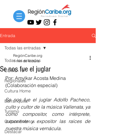
Entrada
Todas las entradas
RegiónCaribe.org
Todas las entradas
1 min de lectura
Se nos fue el juglar
COVID-19
Por: Amylkar Acosta Medina 
Regionales
(Colaboración especial)
Cultura Home
Se nos fue el juglar Adolfo Pacheco, 
Barranquilla
culto y cultor de la música Vallenata, ya 
Turismo
como compositor, como intérprete, 
exponente y expositor las raíces de 
Cultura Eventos
nuestra música vernácula. 
Destacar