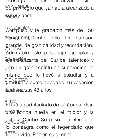
consagración hasta alcanzar el sitial 
RAP CARIBE
de privilegio que ya había alcanzado a 
sus 82 años. 
Política
Documentos
Compuso y le grabaron más de 150 
canciones, entre ella La hamaca 
Día 10/10 2017
grande, de gran calidad y recordación. 
Carnaval
Admirable este personaje ejemplar y 
Educación
ejemplarizante del Caribe, talentoso y 
con un gran espíritu de superación, el 
BID
mismo que lo llevó a estudiar y a 
BIENESTAR
graduarse como abogado, su vocación 
tardía, a sus 43 años. 
AMBIENTAL
AFRO
Él fué un adelantado de su época, dejó 
SOCIAL
una honda huella en el folclor y la 
cultura Caribe. Su paso a la eternidad 
ACADEMIA
lo consagra como el legendario que 
ARTE
fue en vida. Paz en su tumba!                