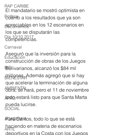
RAP CARIBE
El mandatario se mostró optimista en 
Política
cuanto a los resultados que ya son 
apreciables en los 12 escenarios en 
Documentos
los que se disputarán las 
Día 10/10 2017
competencias. 
Carnaval
Aseguró que la inversión para la 
Educación
construcción de obras de los Juegos 
BID
Bolivarianos, alcanzó los $84 mil 
millones. Además agregó que si hay 
BIENESTAR
que acelerar la terminación de alguna 
AMBIENTAL
obra, se hará, pero el 11 de noviembre 
todo estará listo para que Santa Marta 
AFRO
pueda lucirse.
SOCIAL
Para Santos, todo lo que se está 
ACADEMIA
haciendo en materia de escenarios 
ARTE
deportivos en la Costa con los Juegos 