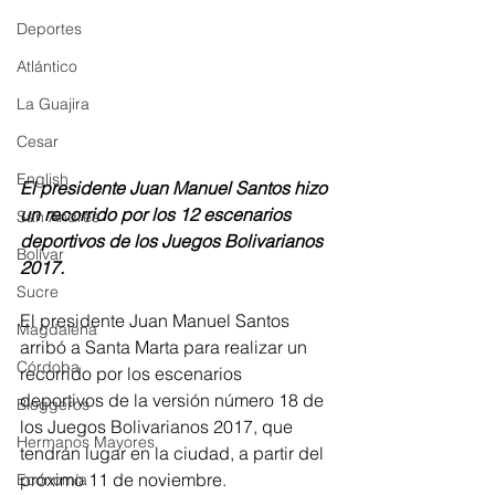
Deportes
Atlántico
La Guajira
Cesar
English
El presidente Juan Manuel Santos hizo 
un recorrido por los 12 escenarios 
San Andres
deportivos de los Juegos Bolivarianos 
Bolívar
2017.
Sucre
El presidente Juan Manuel Santos 
Magdalena
arribó a Santa Marta para realizar un 
Córdoba
recorrido por los escenarios 
deportivos de la versión número 18 de 
Bloggeros
los Juegos Bolivarianos 2017, que 
Hermanos Mayores
tendrán lugar en la ciudad, a partir del 
próximo 11 de noviembre.
Economía