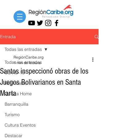
Entrada
Todas las entradas
RegiónCaribe.org
Todas las entradas
1 min de lectura
Santos inspeccionó obras de los
COVID-19
Juegos Bolivarianos en Santa
Regionales
Marta
Cultura Home
Barranquilla
Turismo
Cultura Eventos
Destacar