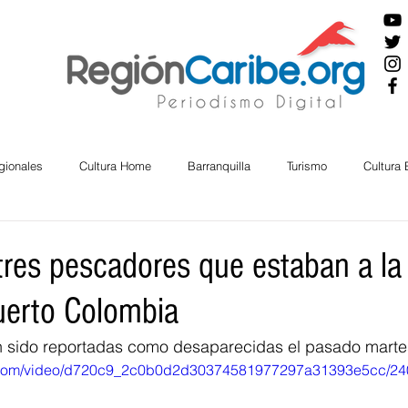
gionales
Cultura Home
Barranquilla
Turismo
Cultura
ira
Cesar
English
San Andres
Bolívar
Sucre
tres pescadores que estaban a la
uerto Colombia
nos Mayores
Economía
RAP CARIBE
Política
Docu
 sido reportadas como desaparecidas el pasado marte
tic.com/video/d720c9_2c0b0d2d30374581977297a31393e5cc/24
BIENESTAR
AMBIENTAL
AFRO