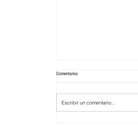
Comentarios
Escribir un comentario...
Festival Nacional de Son de Negro en
Santa Lucía llega a su XXV edición