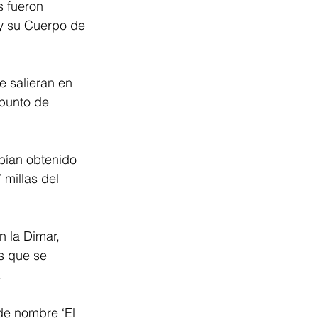
s fueron 
 y su Cuerpo de 
 salieran en 
punto de 
bían obtenido 
millas del 
n la Dimar, 
s que se 
.
e nombre ‘El 