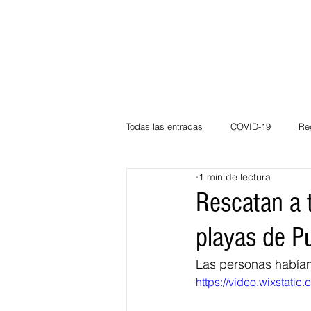
Todas las entradas
COVID-19
Re
1 min de lectura
Deportes
Atlántico
La Guaj
Rescatan a 
playas de P
Córdoba
Bloggeros
Herma
Las personas habían
https://video.wixsta
Carnaval
Educación
BID