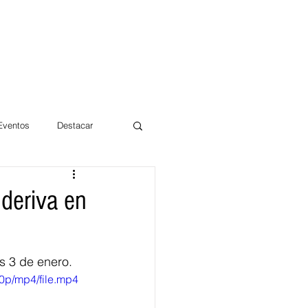
 Eventos
Destacar
Magdalena
 deriva en
mentos
Día 10/10 2017
s 3 de enero.
0p/mp4/file.mp4