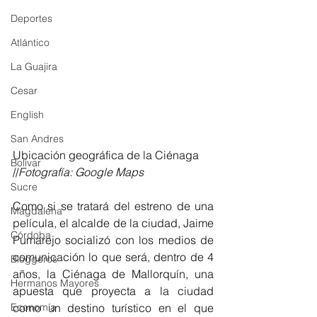
Deportes
Atlántico
La Guajira
Cesar
English
San Andres
Ubicación geográfica de la Ciénaga 
Bolívar
//
Fotografía: Google Maps
Sucre
Como si se tratará del estreno de una 
Magdalena
película, el alcalde de la ciudad, Jaime 
Córdoba
Pumarejo socializó con los medios de 
comunicación lo que será, dentro de 4 
Bloggeros
años, la Ciénaga de Mallorquín, una 
Hermanos Mayores
apuesta que proyecta a la ciudad 
como un destino turístico en el que 
Economía