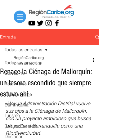
Entrada
Todas las entradas
RegiónCaribe.org
Todas las entradas
2 min de lectura
Renace la Ciénaga de Mallorquín:
COVID-19
un tesoro escondido que siempre
Regionales
estuvo ahí.
Cultura Home
Hoy, la Administración Distrital vuelve 
Barranquilla
sus ojos a la Ciénaga de Mallorquín, 
Turismo
con un proyecto ambicioso que busca 
proyectar a Barranquilla como una 
Cultura Eventos
Biodiverciudad. 
Destacar