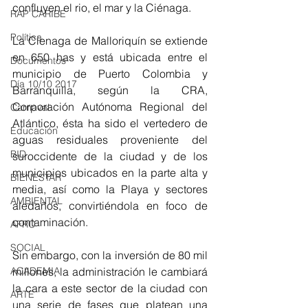
confluyen el rio, el mar y la Ciénaga.
RAP CARIBE
Política
La Cíenaga de Malloriquín se extiende 
en 650 has y está ubicada entre el 
Documentos
municipio de Puerto Colombia y 
Día 10/10 2017
Barranquilla, según la CRA, 
Corporación Autónoma Regional del 
Carnaval
Atlántico, ésta ha sido el vertedero de 
Educación
aguas residuales proveniente del 
BID
suroccidente de la ciudad y de los 
municipios ubicados en la parte alta y 
BIENESTAR
media, así como la Playa y sectores 
AMBIENTAL
aledaños, convirtiéndola en foco de 
contaminación.  
AFRO
SOCIAL
Sin embargo, con la inversión de 80 mil 
millones, la administración le cambiará 
ACADEMIA
la cara a este sector de la ciudad con 
ARTE
una serie de fases que platean una 