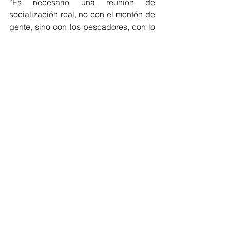
“Es necesario una reunión de 
socialización real, no con el montón de 
gente, sino con los pescadores, con lo 
lugareños, con mapa en mano y que 
nos digan, “por aquí va pasar la 
carretera” para que la gente sepa que 
en realidad no le van a quitar su casita” 
afirma María Piedad Abello líder 
conocedora de la situación en la 
Ciénaga. 
De igual forma, Hassir Abdala, 
comerciante de la zona afirma 
que “así como estuvimos en 
las malas, queremos estar en 
las buenas de la Ciénaga”. 
Barranquilla