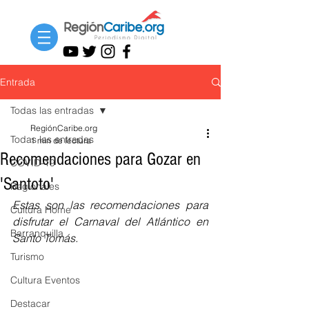
Entrada
Todas las entradas
RegiónCaribe.org
Todas las entradas
1 min de lectura
Recomendaciones para Gozar en
COVID-19
'Santoto'
Regionales
Estas son las recomendaciones para 
Cultura Home
disfrutar el Carnaval del Atlántico en 
Barranquilla
Santo Tomás.
Turismo
Cultura Eventos
Destacar