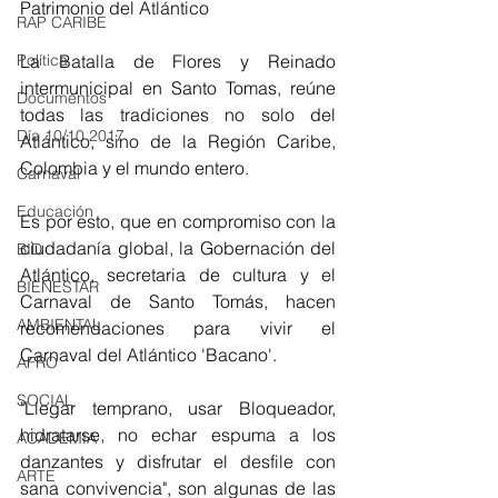
Patrimonio del Atlántico 
RAP CARIBE
Política
La Batalla de Flores y Reinado 
intermunicipal en Santo Tomas, reúne 
Documentos
todas las tradiciones no solo del 
Día 10/10 2017
Atlántico, sino de la Región Caribe, 
Colombia y el mundo entero.
Carnaval
Educación
Es por esto, que en compromiso con la 
ciudadanía global, la Gobernación del 
BID
Atlántico, secretaria de cultura y el 
BIENESTAR
Carnaval de Santo Tomás, hacen 
AMBIENTAL
recomendaciones para vivir el 
Carnaval del Atlántico 'Bacano'.
AFRO
SOCIAL
"Llegar temprano, usar Bloqueador, 
hidratarse, no echar espuma a los 
ACADEMIA
danzantes y disfrutar el desfile con 
ARTE
sana convivencia", son algunas de las 