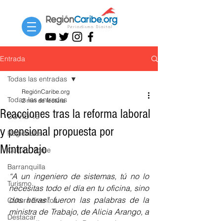
Entrada
Todas las entradas
RegiónCaribe.org
Todas las entradas
2 min de lectura
Reacciones tras la reforma laboral
COVID-19
y pensional propuesta por
Regionales
Mintrabajo
Cultura Home
Barranquilla
“A un ingeniero de sistemas, tú no lo 
Turismo
necesitas todo el día en tu oficina, sino 
dos horas” fueron las palabras de la 
Cultura Eventos
ministra de Trabajo, de Alicia Arango, a 
Destacar