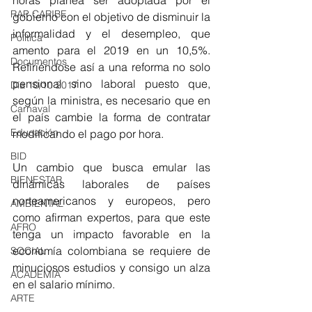
RAP CARIBE
gobierno con el objetivo de disminuir la 
informalidad y el desempleo, que 
Política
amento para el 2019 en un 10,5%. 
Documentos
Refiriéndose así a una reforma no solo 
pensional sino laboral puesto que, 
Día 10/10 2017
según la ministra, es necesario que en 
Carnaval
el país cambie la forma de contratar 
Educación
modificando el pago por hora. 
BID
Un cambio que busca emular las 
BIENESTAR
dinámicas laborales de países 
norteamericanos y europeos, pero 
AMBIENTAL
como afirman expertos, para que este 
AFRO
tenga un impacto favorable en la 
economía colombiana se requiere de 
SOCIAL
minuciosos estudios y consigo un alza 
ACADEMIA
en el salario mínimo.
ARTE