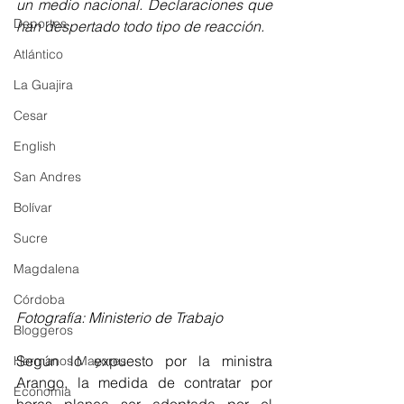
un medio nacional. Declaraciones que 
Deportes
han despertado todo tipo de reacción.
Atlántico
La Guajira
Cesar
English
San Andres
Bolívar
Sucre
Magdalena
Córdoba
Fotografía: Ministerio de Trabajo 
Bloggeros
Según lo expuesto por la ministra 
Hermanos Mayores
Arango, la medida de contratar por 
Economía
horas planea ser adoptada por el 