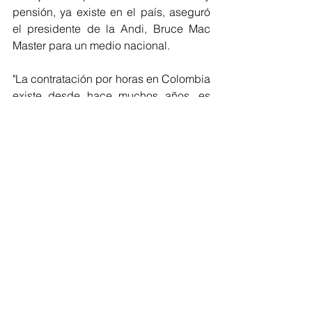
pensión, ya existe en el país, aseguró 
el presidente de la Andi, Bruce Mac 
Master para un medio nacional.
"La contratación por horas en Colombia 
existe desde hace muchos años, es 
legal, está dentro del Código del 
Trabajo y dentro de la normatividad 
laboral. Lo que se busca es que las 
personas que trabajen por horas 
tengan la posibilidad de cotizar y 
puedan contabilizar ese trabajo para 
su pensión".
Regionales