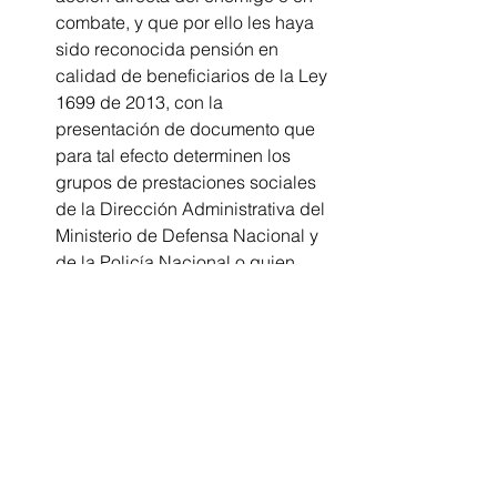
combate, y que por ello les haya 
sido reconocida pensión en 
calidad de beneficiarios de la Ley 
1699 de 2013, con la 
presentación de documento que 
para tal efecto determinen los 
grupos de prestaciones sociales 
de la Dirección Administrativa del 
Ministerio de Defensa Nacional y 
de la Policía Nacional o quien 
haga sus veces, conforme al 
artículo 3º de la precitada Ley.
Labores 
Los instructores de buceo 
nacionales o extranjeros siempre 
que hagan parte de la tripulación 
de una embarcación. Para el 
efecto, los operadores de buceo 