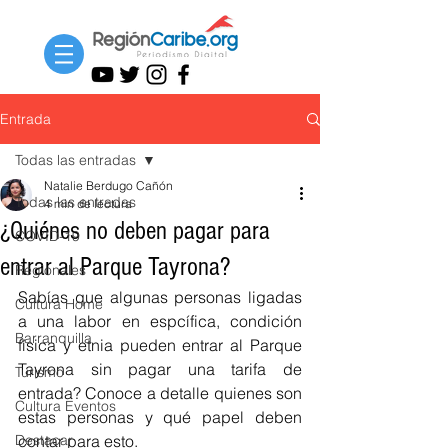
Entrada
Todas las entradas
Natalie Berdugo Cañón
Todas las entradas
4 min de lectura
¿Quiénes no deben pagar para
COVID-19
entrar al Parque Tayrona?
Regionales
Sabías que algunas personas ligadas 
Cultura Home
a una labor en espcífica, condición 
Barranquilla
física y etnia pueden entrar al Parque 
Tayrona sin pagar una tarifa de 
Turismo
entrada? Conoce a detalle quienes son 
Cultura Eventos
estas personas y qué papel deben 
Destacar
contar para esto. 