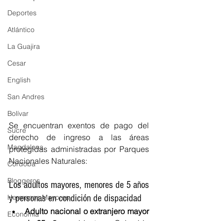
Deportes
Atlántico
La Guajira
Cesar
English
San Andres
Bolívar
Se encuentran exentos de pago del 
Sucre
derecho de ingreso a las áreas 
Magdalena
protegidas administradas por Parques 
Nacionales Naturales:
Córdoba
Bloggeros
Los adultos mayores, menores de 5 años 
y personas en condición de dispacidad 
Hermanos Mayores
Adulto nacional o extranjero mayor 
Economía