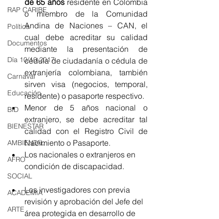
de 65 años
 residente en Colombia 
RAP CARIBE
o miembro de la Comunidad 
Andina de Naciones – CAN, el 
Política
cual debe acreditar su calidad 
Documentos
mediante la presentación de 
Día 10/10 2017
cédula de ciudadanía o cédula de 
extranjería colombiana, también 
Carnaval
sirven visa (negocios, temporal, 
Educación
residente) o pasaporte respectivo.
Menor de 5 años nacional o 
BID
extranjero, se debe acreditar tal 
BIENESTAR
calidad con el Registro Civil de 
Nacimiento o Pasaporte.
AMBIENTAL
Los nacionales o extranjeros en 
AFRO
condición de discapacidad.
SOCIAL
Los investigadores con previa 
ACADEMIA
revisión y aprobación del Jefe del 
ARTE
área protegida en desarrollo de 