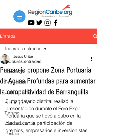
Entrada
Todas las entradas
Jesús Uribe
Todas las entradas
3 min de lectura
Pumarejo propone Zona Portuaria
COVID-19
de Aguas Profundas para aumentar
Regionales
la competitividad de Barranquilla
Cultura Home
El mandatario distrital realizó la 
Barranquilla
presentación durante el Foro Expo-
Turismo
Portuaria que se llevó a cabo en la 
ciudad con la participación de 
Cultura Eventos
gremios, empresarios e inversionistas.
Destacar