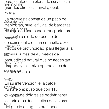
para fortalecer la oferta de servicios a 
RAP CARIBE
grandes clientes a nivel global.
Política
La propuesta consta de un patio de 
Documentos
maniobras, muelle fluvial de barcazas, 
Día 10/10 2017
pilotaje con una banda transportadora 
y una vía a modo de puente de 
Carnaval
conexión entre el primer muelle a 20 
Educación
metros de profundidad, para llegar a la 
terminal a más de 45 metros de 
BID
profundidad natural que no necesitan 
BIENESTAR
dragado y minimiza operaciones de 
AMBIENTAL
mantenimiento.
AFRO
En su intervención, el alcalde 
SOCIAL
Pumarejo expuso que con 115 
millones de dólares se podrán tener 
ACADEMIA
los primeros dos muelles de la zona 
ARTE
del puerto de aguas profundas, 