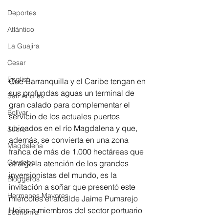
Deportes
Atlántico
La Guajira
Cesar
English
Que Barranquilla y el Caribe tengan en 
sus profundas aguas un terminal de 
San Andres
gran calado para complementar el 
Bolívar
servicio de los actuales puertos 
ubicados en el río Magdalena y que, 
Sucre
además, se convierta en una zona 
Magdalena
franca de más de 1.000 hectáreas que 
Córdoba
atraiga la atención de los grandes 
inversionistas del mundo, es la 
Bloggeros
invitación a soñar que presentó este 
Hermanos Mayores
miércoles el alcalde Jaime Pumarejo 
Heins a miembros del sector portuario 
Economía