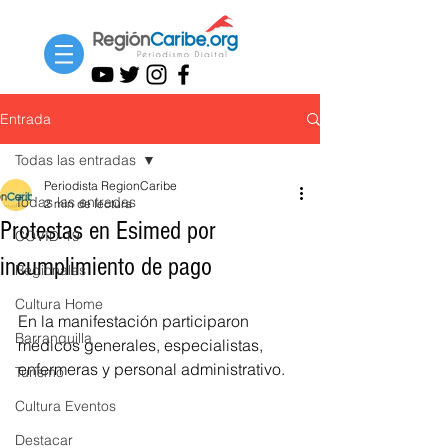
Entrada
Todas las entradas
Periodista RegionCaribe
Todas las entradas
2 min de lectura
Protestas en Esimed por
COVID-19
incumplimiento de pago
Regionales
Cultura Home
En la manifestación participaron 
Barranquilla
médicos generales, especialistas, 
enfermeras y personal administrativo. 
Turismo
Cultura Eventos
Destacar