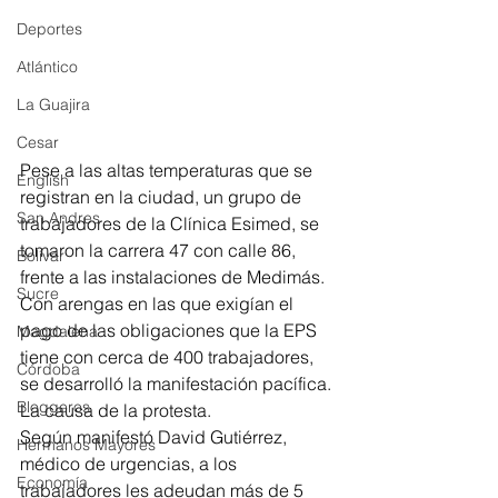
Deportes
Atlántico
La Guajira
Cesar
Pese a las altas temperaturas que se 
English
registran en la ciudad, un grupo de 
San Andres
trabajadores de la Clínica Esimed, se 
tomaron la carrera 47 con calle 86, 
Bolívar
frente a las instalaciones de Medimás.
Sucre
Con arengas en las que exigían el 
pago de las obligaciones que la EPS 
Magdalena
tiene con cerca de 400 trabajadores, 
Córdoba
se desarrolló la manifestación pacífica.
Bloggeros
La causa de la protesta. 
Según manifestó David Gutiérrez, 
Hermanos Mayores
médico de urgencias, a los 
Economía
trabajadores les adeudan más de 5 