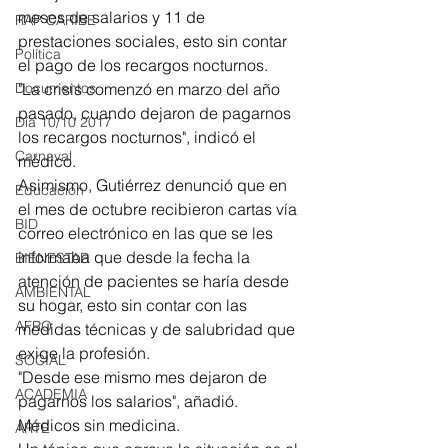
meses de salarios y 11 de 
RAP CARIBE
prestaciones sociales, esto sin contar 
Política
el pago de los recargos nocturnos.
"La crisis comenzó en marzo del año 
Documentos
pasado, cuando dejaron de pagarnos 
Día 10/10 2017
los recargos nocturnos", indicó el 
Carnaval
médico. 
Asimismo, Gutiérrez denunció que en 
Educación
el mes de octubre recibieron cartas vía 
BID
correo electrónico en las que se les 
informaba que desde la fecha la 
BIENESTAR
atención de pacientes se haría desde 
AMBIENTAL
su hogar, esto sin contar con las 
AFRO
medidas técnicas y de salubridad que 
exige la profesión. 
SOCIAL
"Desde ese mismo mes dejaron de 
ACADEMIA
pagarnos los salarios", añadió. 
Médicos sin medicina. 
ARTE