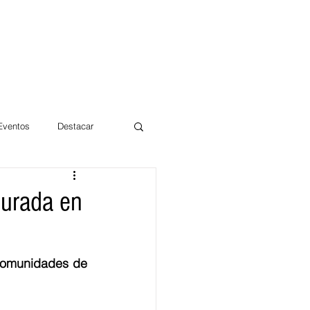
 Eventos
Destacar
Magdalena
gurada en
mentos
Día 10/10 2017
comunidades de 