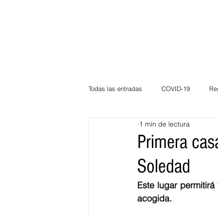
Todas las entradas
COVID-19
Re
1 min de lectura
Deportes
Atlántico
La Guaj
Primera cas
Soledad
Córdoba
Bloggeros
Herma
Este lugar permitir
acogida.
Carnaval
Educación
BID