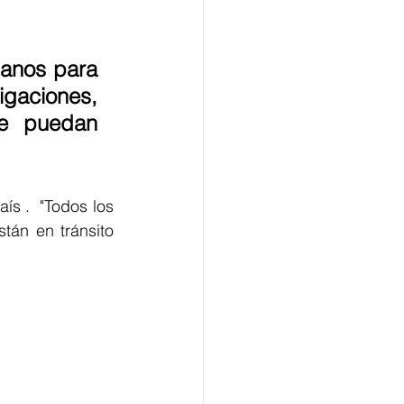
anos para 
igaciones, 
e puedan 
s .  "Todos los 
án en tránsito 