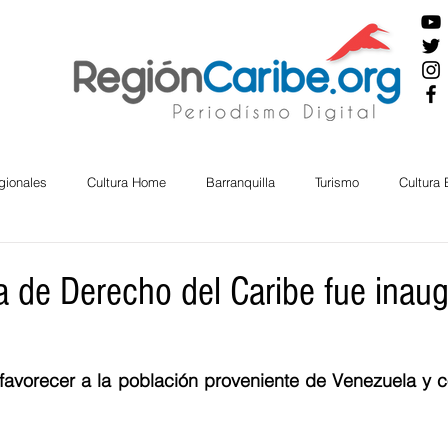
gionales
Cultura Home
Barranquilla
Turismo
Cultura
ira
Cesar
English
San Andres
Bolívar
Sucre
a de Derecho del Caribe fue inau
nos Mayores
Economía
RAP CARIBE
Política
Docu
á favorecer a la población proveniente de Venezuela y 
BIENESTAR
AMBIENTAL
AFRO