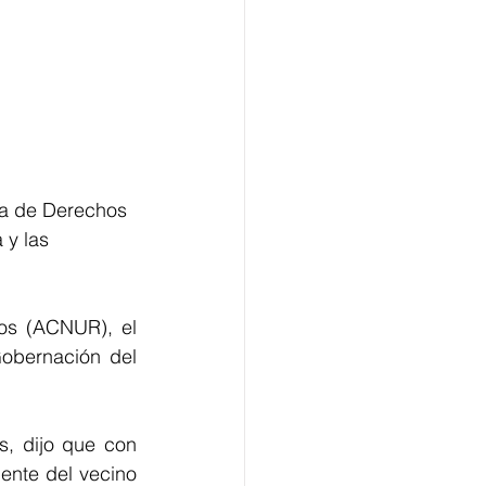
sa de Derechos 
 y las 
os (ACNUR), el 
bernación del 
, dijo que con 
ente del vecino 