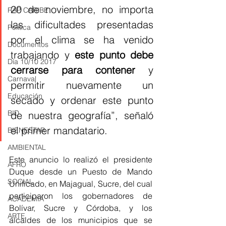
20 de noviembre, no importa 
RAP CARIBE
las dificultades presentadas 
Política
por el clima se ha venido 
Documentos
trabajando y
 este punto debe 
Día 10/10 2017
cerrarse para contener
 y 
Carnaval
permitir nuevamente un 
Educación
secado y ordenar este punto 
BID
de nuestra geografía”, señaló 
el primer mandatario.
BIENESTAR
AMBIENTAL
Este anuncio lo realizó el presidente 
AFRO
Duque desde un Puesto de Mando 
SOCIAL
Unificado, en Majagual, Sucre, del cual 
participaron los gobernadores de 
ACADEMIA
Bolívar, Sucre y Córdoba, y los 
ARTE
alcaldes de los municipios que se 