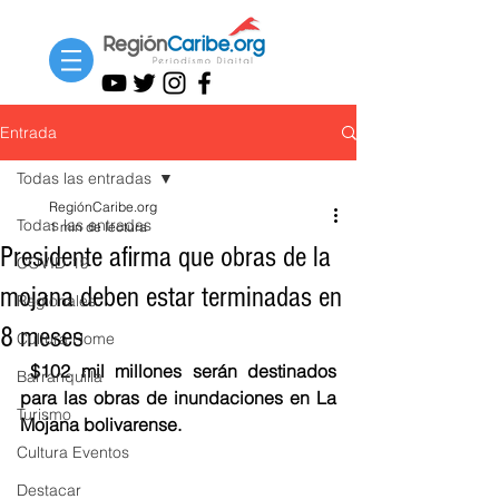
Entrada
Todas las entradas
RegiónCaribe.org
Todas las entradas
1 min de lectura
Presidente afirma que obras de la
COVID-19
mojana deben estar terminadas en
Regionales
8 meses
Cultura Home
 $102 mil millones serán destinados 
Barranquilla
para las obras de inundaciones en La 
Turismo
Mojana bolivarense. 
Cultura Eventos
Destacar