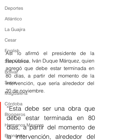
Deportes
Atlántico
La Guajira
Cesar
English
Así lo afirmó el presidente de la 
República, Iván Duque Márquez, quien 
San Andres
agregó que debe estar terminada en 
Bolívar
80 días, a partir del momento de la 
Sucre
intervención, que sería alrededor del 
20 de noviembre. 
Magdalena
Córdoba
“Esta debe ser una obra que 
Bloggeros
debe estar terminada en 80 
Hermanos Mayores
días, a partir del momento de 
la intervención, alrededor del 
Economía