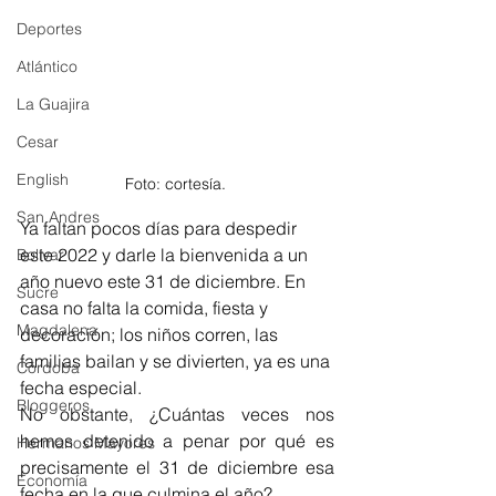
Deportes
Atlántico
La Guajira
Cesar
English
Foto: cortesía. 
San Andres
Ya faltan pocos días para despedir 
este 2022 y darle la bienvenida a un 
Bolívar
año nuevo este 31 de diciembre. En 
Sucre
casa no falta la comida, fiesta y 
Magdalena
decoración; los niños corren, las 
familias bailan y se divierten, ya es una 
Córdoba
fecha especial. 
Bloggeros
No obstante, ¿Cuántas veces nos 
hemos detenido a penar por qué es 
Hermanos Mayores
precisamente el 31 de diciembre esa 
Economía
fecha en la que culmina el año? 