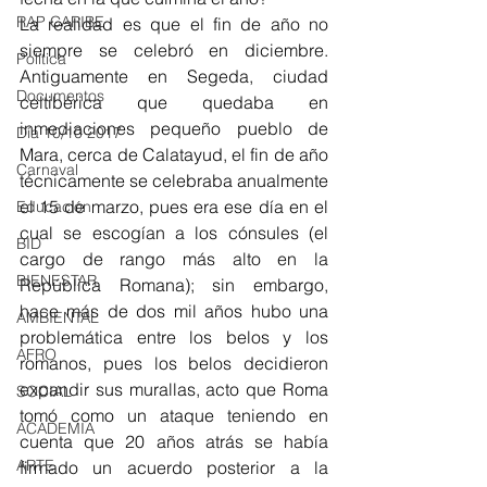
RAP CARIBE
La realidad es que el fin de año no 
siempre se celebró en diciembre. 
Política
Antiguamente en Segeda, ciudad 
Documentos
celtibérica que quedaba en 
inmediaciones pequeño pueblo de 
Día 10/10 2017
Mara, cerca de Calatayud, el fin de año 
Carnaval
técnicamente se celebraba anualmente 
el 15 de marzo, pues era ese día en el 
Educación
cual se escogían a los cónsules (el 
BID
cargo de rango más alto en la 
BIENESTAR
República Romana); sin embargo, 
hace más de dos mil años hubo una 
AMBIENTAL
problemática entre los belos y los 
AFRO
romanos, pues los belos decidieron 
expandir sus murallas, acto que Roma 
SOCIAL
tomó como un ataque teniendo en 
ACADEMIA
cuenta que 20 años atrás se había 
ARTE
firmado un acuerdo posterior a la 