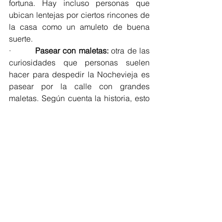
fortuna. Hay incluso personas que 
ubican lentejas por ciertos rincones de 
la casa como un amuleto de buena 
suerte. 
·         
Pasear con maletas:
 otra de las 
curiosidades que personas suelen 
hacer para despedir la Nochevieja es 
pasear por la calle con grandes 
maletas. Según cuenta la historia, esto 
se hace con el objetivo de atraer viajes, 
paseos y vacaciones a lo largo del 
año. Normalmente dentro de la maleta 
se meten prendas de sitios a donde se 
quiera viajar, por ejemplo, si se quiere 
ir a Bogotá se mete ropa de frío, si se 
quiere ir a Santa Marta se mete ropa de 
calor. 
Como estas, existen otros cientos de 
rituales que realizan personas 