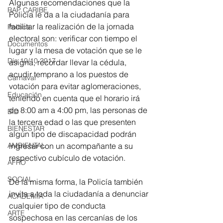
Algunas recomendaciones que la 
RAP CARIBE
Policía le da a la ciudadanía para 
facilitar la realización de la jornada 
Política
electoral son: verificar con tiempo el 
Documentos
lugar y la mesa de votación que se le 
Día 10/10 2017
asigna, recordar llevar la cédula, 
acudir temprano a los puestos de 
Carnaval
votación para evitar aglomeraciones, 
Educación
teniendo en cuenta que el horario irá 
de 8:00 am a 4:00 pm, las personas de 
BID
la tercera edad o las que presenten 
BIENESTAR
algún tipo de discapacidad podrán 
ingresar con un acompañante a su 
AMBIENTAL
respectivo cubículo de votación. 
AFRO
SOCIAL
De la misma forma, la Policía también 
invita a toda la ciudadanía a denunciar 
ACADEMIA
cualquier tipo de conducta 
ARTE
sospechosa en las cercanías de los 