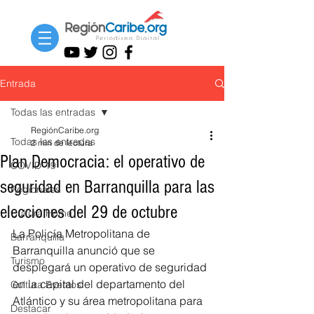
Entrada
Todas las entradas
RegiónCaribe.org
Todas las entradas
2 min de lectura
Plan Democracia: el operativo de
COVID-19
seguridad en Barranquilla para las
Regionales
elecciones del 29 de octubre
Cultura Home
La Policía Metropolitana de 
Barranquilla
Barranquilla anunció que se 
Turismo
desplegará un operativo de seguridad 
en la capital del departamento del 
Cultura Eventos
Atlántico y su área metropolitana para 
Destacar