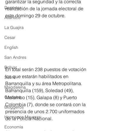
garantizar la seguridad y la correcta 
Deportes
realización de la jornada electoral de 
este domingo 29 de octubre. 
Atlántico
La Guajira
Cesar
English
San Andres
Bolívar
En total serán 238 puestos de votación 
los que estarán habilitados en 
Sucre
Barranquilla y su área Metropolitana. 
Magdalena
Barranquilla (159), Soledad (49), 
Malambo (15), Galapa (8) y Puerto 
Córdoba
Colombia (7), donde se contará con la 
Bloggeros
presencia de unos 2.700 uniformados 
Hermanos Mayores
de la Policía Nacional. 
Economía