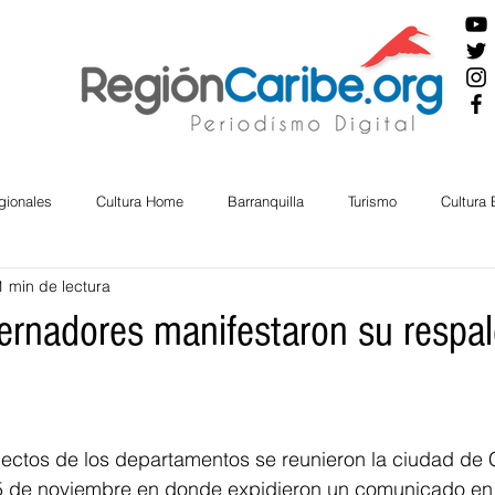
gionales
Cultura Home
Barranquilla
Turismo
Cultura
1 min de lectura
ira
Cesar
English
San Andres
Bolívar
Sucre
rnadores manifestaron su respal
nos Mayores
Economía
RAP CARIBE
Política
Docu
ectos de los departamentos se reunieron la ciudad de 
BIENESTAR
AMBIENTAL
AFRO
5 de noviembre en donde expidieron un comunicado en