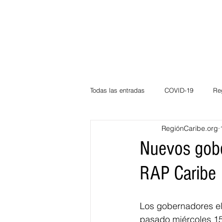
Todas las entradas
COVID-19
Re
RegiónCaribe.org
Deportes
Atlántico
La Guaj
Nuevos gobe
RAP Caribe
Córdoba
Bloggeros
Herma
Los gobernadores el
Carnaval
Educación
BID
pasado miércoles 1