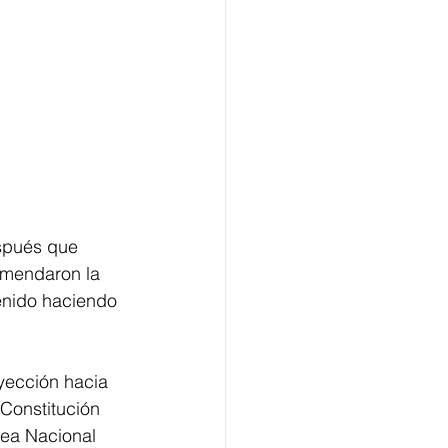
spués que 
omendaron la 
enido haciendo 
yección hacia 
 Constitución 
lea Nacional 