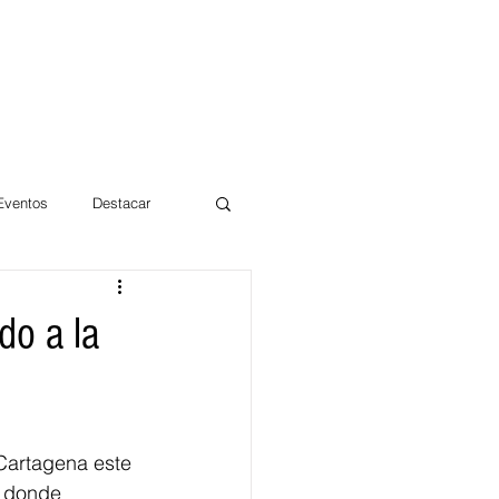
 Eventos
Destacar
Magdalena
do a la
mentos
Día 10/10 2017
Cartagena este 
 donde 