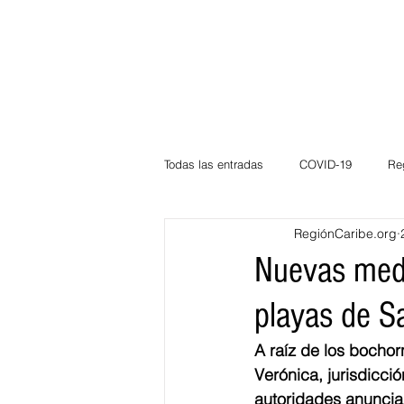
Todas las entradas
COVID-19
Re
RegiónCaribe.org
Deportes
Atlántico
La Guaj
Nuevas medid
playas de S
Córdoba
Bloggeros
Herma
A raíz de los bochor
Verónica, jurisdicci
Carnaval
Educación
BID
autoridades anuncia