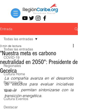
Entrada
Todas las entradas
3 min de lectura
Todas las entradas
"Nuestra meta es carbono
COVID-19
neutralidad en 2050": Presidente de
Regionales
Gecelca
Cultura Home
La compañía avanza en el desarrollo 
Barranquilla
de estudios para evaluar iniciativas 
que le  permitan sintonizarse con la 
Turismo
transición energética. 
Cultura Eventos
Destacar