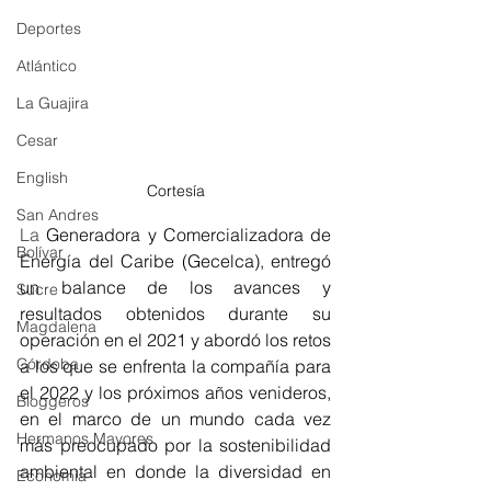
Deportes
Atlántico
La Guajira
Cesar
English
Cortesía
San Andres
La 
Generadora y Comercializadora de 
Bolívar
Energía del Caribe (Gecelca), entregó 
un balance de los avances y 
Sucre
resultados obtenidos durante su 
Magdalena
operación en el 2021 y abordó los retos 
Córdoba
a los que se enfrenta la compañía para 
el 2022 y los próximos años venideros, 
Bloggeros
en el marco de un mundo cada vez 
Hermanos Mayores
más preocupado por la sostenibilidad 
ambiental en donde la diversidad en 
Economía