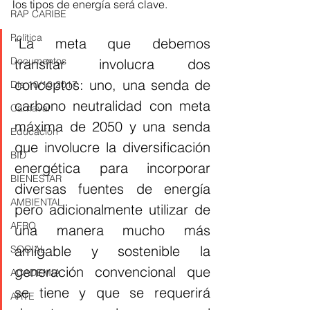
los tipos de energía será clave. 
RAP CARIBE
Política
"La meta que debemos 
Documentos
transitar involucra dos 
conceptos: uno, una senda de 
Día 10/10 2017
carbono neutralidad con meta 
Carnaval
máxima de 2050 y una senda 
Educación
que involucre la diversificación 
BID
energética para incorporar 
BIENESTAR
diversas fuentes de energía 
AMBIENTAL
pero adicionalmente utilizar de 
AFRO
una manera mucho más 
amigable y sostenible la 
SOCIAL
generación convencional que 
ACADEMIA
se tiene y que se requerirá 
ARTE