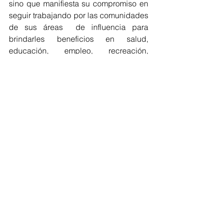
sino que manifiesta su compromiso en 
seguir trabajando por las comunidades 
de sus áreas  de influencia para 
brindarles beneficios en salud, 
educación, empleo, recreación, 
deporte y  apoyo comunitario.
"Lo más destacable de nuestro 
trabajo es la vocación de 
servicio, de contribuir al 
desarrollo, de construir una 
transformación con precio 
estable hacia la baja y la 
vocación de contribuir a la 
confiabilidad energética que 
requiere el país. Algo muy 