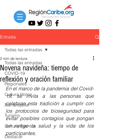
Entrada
Todas las entradas
2 min de lectura
Todas las entradas
Novena navideña: tiempo de
COVID-19
reflexión y oración familiar
Regionales
En el marco de la pandemia del Covid-
Cultura Home
19, se invita a las personas que 
celebran esta tradición a cumplir con 
Barranquilla
los protocolos de bioseguridad para 
Turismo
evitar posibles contagios que pongan 
en riesgo la salud y la vida de los 
Cultura Eventos
participantes. 
Destacar