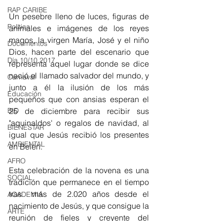
RAP CARIBE
Un pesebre lleno de luces, figuras de 
Política
animales e imágenes de los reyes 
magos, la virgen María, José y el niño 
Documentos
Dios, hacen parte del escenario que 
Día 10/10 2017
representa aquel lugar donde se dice 
nació el llamado salvador del mundo, y 
Carnaval
junto a él la ilusión de los más 
Educación
pequeños que con ansias esperan el 
BID
25 de diciembre para recibir sus 
"aguinaldos' o regalos de navidad, al 
BIENESTAR
igual que Jesús recibió los presentes 
AMBIENTAL
en Belén. 
AFRO
Esta celebración de la novena es una 
SOCIAL
tradición que permanece en el tiempo 
tras  más de 2.020 años desde el 
ACADEMIA
nacimiento de Jesús, y que consigue la 
ARTE
reunión de fieles y creyente del 