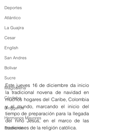
Deportes
Atlántico
La Guajira
Cesar
English
San Andres
Bolívar
Sucre
Este jueves 16 de diciembre da inicio 
Magdalena
la tradicional novena de navidad en 
Córdoba
muchos hogares del Caribe, Colombia 
y el mundo, marcando el inicio del 
Bloggeros
tiempo de preparación para la llegada 
Hermanos Mayores
del niño Jesús, en el marco de las 
tradiciones de la religión católica. 
Economía