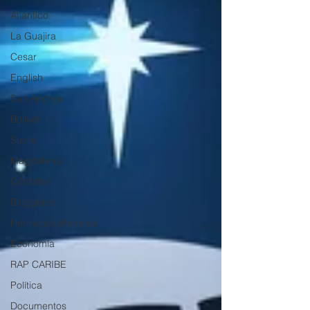
Atlántico
La Guajira
Cesar
English
San Andres
Bolívar
Sucre
Magdalena
Córdoba
Bloggeros
Hermanos Mayores
Economía
RAP CARIBE
Política
Documentos