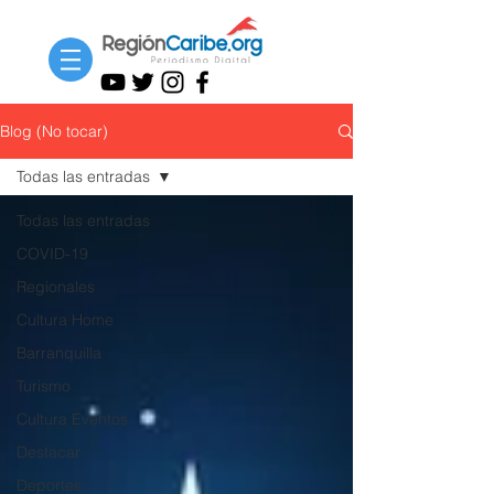
Blog (No tocar)
Todas las entradas
Todas las entradas
COVID-19
Regionales
Cultura Home
Barranquilla
Turismo
Cultura Eventos
Destacar
Deportes