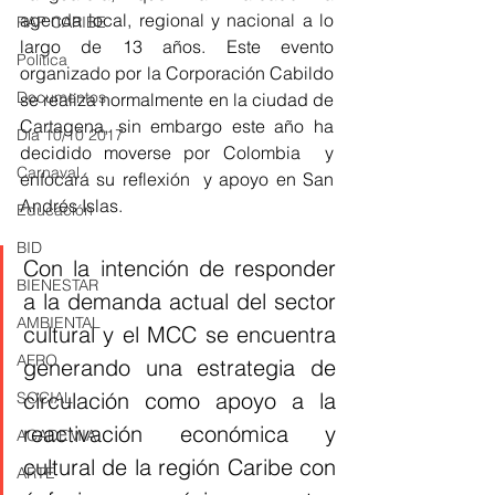
agenda local, regional y nacional a lo 
RAP CARIBE
largo de 13 años. Este evento 
Política
organizado por la Corporación Cabildo 
Documentos
se realiza normalmente en la ciudad de 
Cartagena, sin embargo este año ha 
Día 10/10 2017
decidido moverse por Colombia  y 
Carnaval
enfocará su reflexión  y apoyo en San 
Andrés Islas.
Educación
BID
Con la intención de responder 
BIENESTAR
a la demanda actual del sector 
AMBIENTAL
cultural y el MCC se encuentra 
AFRO
generando una estrategia de 
circulación como apoyo a la 
SOCIAL
reactivación económica y 
ACADEMIA
cultural de la región Caribe con 
ARTE