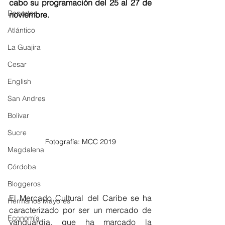
cabo su programación del 25 al 27 de 
Deportes
noviembre. 
Atlántico
La Guajira
Cesar
English
San Andres
Bolívar
Sucre
Fotografía: MCC 2019
Magdalena
Córdoba
Bloggeros
El Mercado Cultural del Caribe se ha 
Hermanos Mayores
caracterizado por ser un mercado de 
Economía
vanguardia, que ha marcado la 