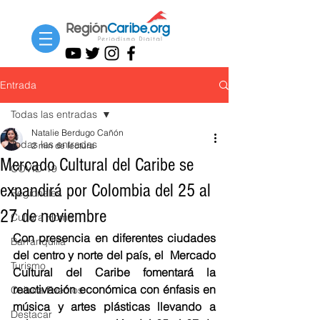
Entrada
Todas las entradas
Natalie Berdugo Cañón
Todas las entradas
2 min de lectura
Mercado Cultural del Caribe se
COVID-19
expandirá por Colombia del 25 al
Regionales
27 de noviembre
Cultura Home
Con presencia en diferentes ciudades 
Barranquilla
del centro y norte del país, el  Mercado 
Turismo
Cultural del Caribe fomentará la 
reactivación económica con énfasis en 
Cultura Eventos
música y artes plásticas llevando a 
Destacar