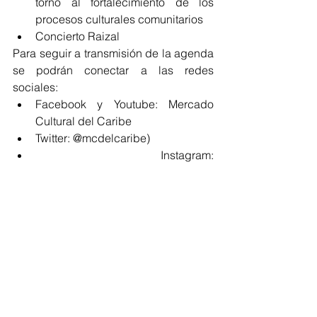
torno al fortalecimiento de los 
procesos culturales comunitarios
Concierto Raizal
Para seguir a transmisión de la agenda  
se podrán conectar a las redes 
sociales: 
Facebook y Youtube: Mercado 
Cultural del Caribe
Twitter: @mcdelcaribe) 
 Instagram: 
@mercadoculturaldelcaribe
Etiquetas: 
#SeMueveElCaribe
#MCC2021
El Mercado Cultural del Caribe 2021 es 
organizado por la Corporación 
Cabildo, con el apoyo de un equipo de 
voluntarios de la región Caribe. Sus 
aliados para esta agenda son la 