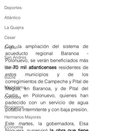
Deportes
Atlántico
La Guajira
Cesar
Con la ampliación del sistema de 
English
acueducto regional Baranoa - 
San Andres
Polonuevo, se verán beneficiados más 
de 
70 mil atlanticenses 
residentes de 
Bolívar
estos municipios y de los 
Sucre
corregimientos de Campeche y Pital de 
Magdalena
Megua, en Baranoa, y de Pital del 
Carlín, en Polonuevo, quienes han 
Córdoba
padecido con un servicio de agua 
Bloggeros
potable intermitente y con baja presión. 
Hermanos Mayores
Este martes, la gobernadora, Elsa 
Economía
Noguera, supervisó 
la obra que tiene 