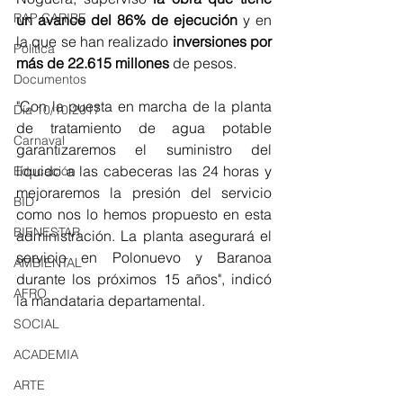
RAP CARIBE
un avance del 86% de ejecución
 y en 
la que se han realizado 
inversiones por 
Política
más de 22.615 millones
 de pesos.
Documentos
"Con la puesta en marcha de la planta 
Día 10/10 2017
de tratamiento de agua potable 
Carnaval
garantizaremos el suministro del 
líquido a las cabeceras las 24 horas y 
Educación
mejoraremos la presión del servicio 
BID
como nos lo hemos propuesto en esta 
BIENESTAR
administración. La planta asegurará el 
servicio en Polonuevo y Baranoa 
AMBIENTAL
durante los próximos 15 años", indicó 
AFRO
la mandataria departamental.
SOCIAL
ACADEMIA
ARTE