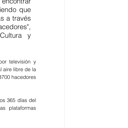
 encontrar 
iendo que 
s a través 
cedores", 
ultura y 
r televisión y 
aire libre de la 
3700 hacedores 
s 365 días del 
s plataformas 