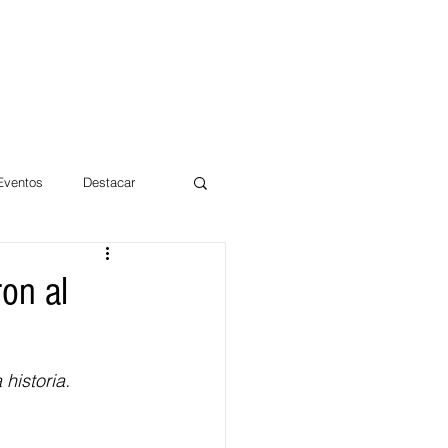
 Eventos
Destacar
Magdalena
on al
mentos
Día 10/10 2017
historia.