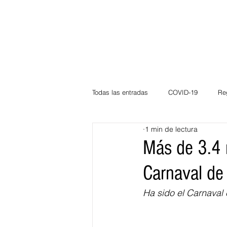
Todas las entradas
COVID-19
Re
1 min de lectura
Deportes
Atlántico
La Guaj
Más de 3.4 
Carnaval de 
Córdoba
Bloggeros
Herma
Ha sido el Carnaval 
Carnaval
Educación
BID