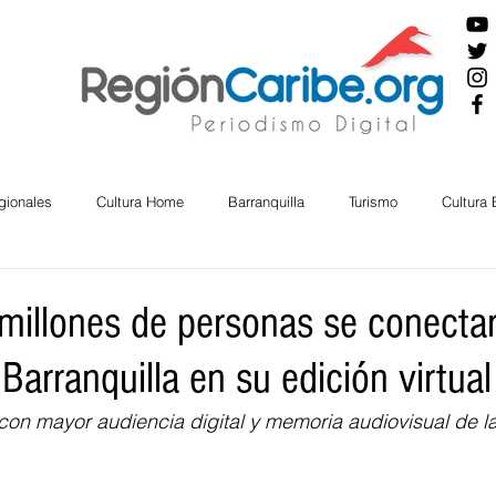
gionales
Cultura Home
Barranquilla
Turismo
Cultura
ira
Cesar
English
San Andres
Bolívar
Sucre
millones de personas se conectar
Barranquilla en su edición virtual
nos Mayores
Economía
RAP CARIBE
Política
Docu
con mayor audiencia digital y memoria audiovisual de la 
BIENESTAR
AMBIENTAL
AFRO