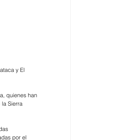
taca y El 
na, quienes han 
la Sierra 
das 
das por el 