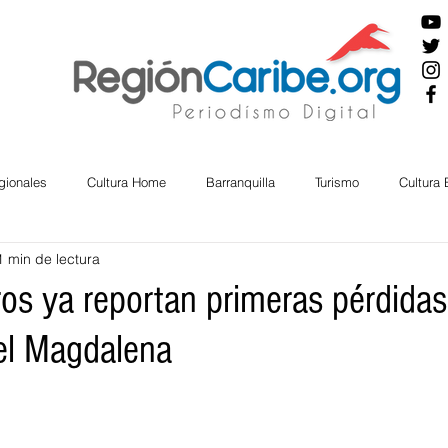
gionales
Cultura Home
Barranquilla
Turismo
Cultura
1 min de lectura
ira
Cesar
English
San Andres
Bolívar
Sucre
os ya reportan primeras pérdidas
 el Magdalena
nos Mayores
Economía
RAP CARIBE
Política
Docu
BIENESTAR
AMBIENTAL
AFRO