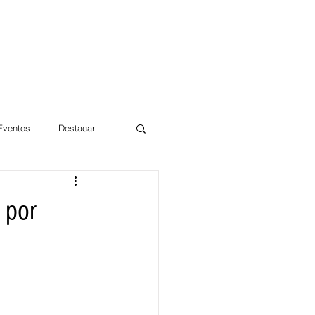
 Eventos
Destacar
Magdalena
 por
mentos
Día 10/10 2017