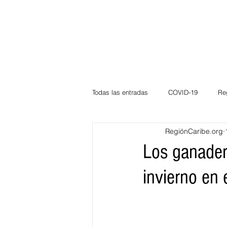
Todas las entradas
COVID-19
Re
RegiónCaribe.org
Deportes
Atlántico
La Guaj
Los ganader
invierno en
Córdoba
Bloggeros
Herma
Carnaval
Educación
BID