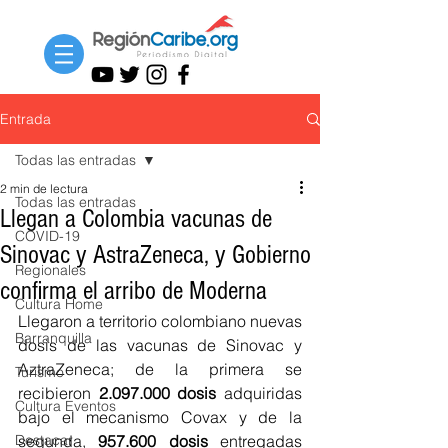
Entrada
Todas las entradas
2 min de lectura
Todas las entradas
Llegan a Colombia vacunas de
COVID-19
Sinovac y AstraZeneca, y Gobierno
Regionales
confirma el arribo de Moderna
Cultura Home
Llegaron a territorio colombiano nuevas 
Barranquilla
dosis de las vacunas de Sinovac y 
AztraZeneca; de la primera se 
Turismo
recibieron 
2.097.000 dosis
 adquiridas 
Cultura Eventos
bajo el mecanismo Covax y de la 
Destacar
segunda, 
957.600 dosis
 entregadas 