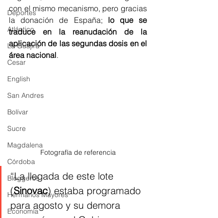
con el mismo mecanismo, pero gracias 
Deportes
la donación de España; 
lo que se 
Atlántico
traduce en la reanudación de la 
aplicación de las segundas dosis en el 
La Guajira
área nacional
.
Cesar
English
San Andres
Bolívar
Sucre
Magdalena
Fotografía de referencia
Córdoba
“La llegada de este lote 
Bloggeros
(
Sinovac
) estaba programado 
Hermanos Mayores
para agosto y su demora 
Economía