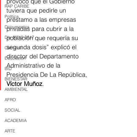
provocó que el Gobierno 
RAP CARIBE
tuviera que pedirle un 
Política
préstamo a las empresas 
Documentos
privadas para cubrir a la 
población que requería su 
Día 10/10 2017
segunda dosis” explicó el 
Carnaval
director del Departamento 
Educación
Administrativo de la 
BID
Presidencia De La República, 
BIENESTAR
Víctor Muñoz
.
AMBIENTAL
AFRO
SOCIAL
ACADEMIA
ARTE