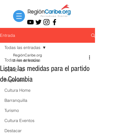
Entrada
Todas las entradas
RegiónCaribe.org
Todas las entradas
2 min de lectura
Listas las medidas para el partido
COVID-19
de Colombia
Regionales
Cultura Home
Barranquilla
Turismo
Cultura Eventos
Destacar