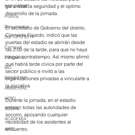
garantizar la seguridad y el optimo 
RAP CARIBE
desarrollo de la jornada.
Política
Documentos
El secretario de Gobierno del distrito, 
Clemente Fajardo, indicó que las 
Día 10/10 2017
puertas del estadio se abrirán desde 
Carnaval
las 2:00 de la tarde, para que no haya 
ningún contratiempo. Así mismo afirmó 
Educación
que habrá tarde cívica por parte del 
BID
sector público e invitó a las 
BIENESTAR
organizaciones privadas a vincularte a 
la iniciativa.
AMBIENTAL
AFRO
Durante la jornada, en el estadio 
estarán todas las autoridades de 
SOCIAL
socorro, apoyando cualquier 
ACADEMIA
necesidad de los asistentes al 
encuentro.
ARTE