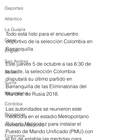
Deportes
Atlántico
La Guajira
Todo está listo para el encuentro 
Cesar
deportivo de la selección Colombia en 
Barranquilla
English
San Andres
Este jueves 5 de octubre a las 6:30 de 
la tarde, la selección Colombia 
Bolívar
disputará su último partido en 
Sucre
Barranquilla de las Eliminatorias del 
Magdalena
Mundial de Rusia 2018.
Córdoba
Las autoridades se reunieron este 
Bloggeros
mediodía en el estadio Metropolitano 
Roberto Meléndez para instalar el 
Hermanos Mayores
Puesto de Mando Unificado (PMU) con 
Economía
el fin de estable las medidas para 