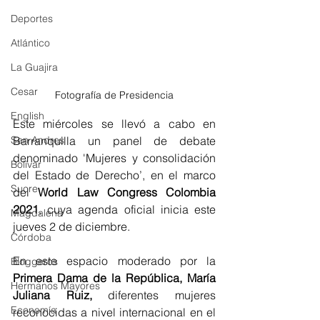
Deportes
Atlántico
La Guajira
Cesar
Fotografía de Presidencia
English
Este miércoles se llevó a cabo en 
San Andres
Barranquilla un panel de debate 
denominado 'Mujeres y consolidación 
Bolívar
del Estado de Derecho’, en el marco 
Sucre
del 
World Law Congress Colombia 
2021
, cuya agenda oficial inicia este 
Magdalena
jueves 2 de diciembre. 
Córdoba
En este espacio moderado por la 
Bloggeros
Primera Dama de la República, María 
Hermanos Mayores
Juliana Ruiz,
 diferentes mujeres 
Economía
reconocidas a nivel internacional en el 