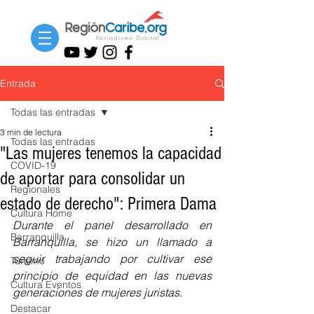
Entrada
Todas las entradas
3 min de lectura
Todas las entradas
"Las mujeres tenemos la capacidad
COVID-19
de aportar para consolidar un
Regionales
estado de derecho": Primera Dama
Cultura Home
Durante el panel desarrollado en 
Barranquilla
Barranquilla, se hizo un llamado a 
seguir trabajando por cultivar ese 
Turismo
principio de equidad en las nuevas 
Cultura Eventos
generaciones de mujeres juristas.
Destacar