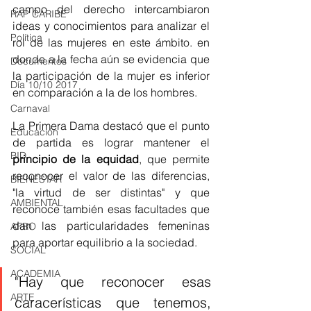
campo del derecho intercambiaron 
RAP CARIBE
ideas y conocimientos para analizar el 
Política
rol de las mujeres en este ámbito. en 
donde a la fecha aún se evidencia que 
Documentos
la participación de la mujer es inferior 
Día 10/10 2017
en comparación a la de los hombres. 
Carnaval
La Primera Dama destacó que el punto 
Educación
de partida es lograr mantener el 
BID
principio de la equidad
, que permite 
reconocer el valor de las diferencias, 
BIENESTAR
"la virtud de ser distintas" y que 
AMBIENTAL
reconoce también esas facultades que 
dan las particularidades femeninas 
AFRO
para aportar equilibrio a la sociedad.
SOCIAL
ACADEMIA
"Hay que reconocer esas 
ARTE
caracerísticas que tenemos, 