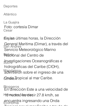
Deportes
Atlántico
La Guajira
Foto: cortesía Dimar
Cesar
En las últimas horas, la Dirección 
English
General Marítima (Dimar), a través del 
San Andres
Servicio Meteorológico Marino 
Bolívar
Nacional del Centro de 
Investigaciones Oceanográficas e 
Sucre
hidrográficas del Caribe (CIOH), 
Magdalena
advirtieron sobre el ingreso de una 
Onda Tropical al mar Caribe.
Córdoba
Bloggeros
En dirección Este a una velocidad de 
15 nudos, es decir 27.8 km/h, se 
Hermanos Mayores
encuentra ingresando una Onda 
Economía