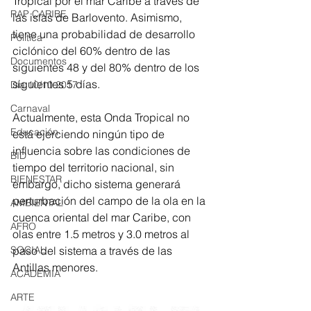
Tropical por el mar Caribe a través de 
RAP CARIBE
las islas de Barlovento. Asimismo, 
tiene una probabilidad de desarrollo 
Política
ciclónico del 60% dentro de las 
Documentos
siguientes 48 y del 80% dentro de los 
siguientes 5 días.
Día 10/10 2017
Carnaval
Actualmente, esta Onda Tropical no 
Educación
está ejerciendo ningún tipo de 
influencia sobre las condiciones de 
BID
tiempo del territorio nacional, sin 
BIENESTAR
embargo, dicho sistema generará 
perturbación del campo de la ola en la 
AMBIENTAL
cuenca oriental del mar Caribe, con 
AFRO
olas entre 1.5 metros y 3.0 metros al 
paso del sistema a través de las 
SOCIAL
Antillas menores. 
ACADEMIA
ARTE