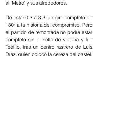
al 'Metro' y sus alrededores. 
De estar 0-3 a 3-3, un giro completo de 
180º a la historia del compromiso. Pero 
el partido de remontada no podía estar 
completo sin el sello de victoria y fue 
Teófilo, tras un centro rastrero de Luis 
Díaz, quien colocó la cereza del pastel, 
el 4-3 final. 
Ahora el elenco barranquillero 
completa 24 puntos y ahora se 
enfocaron de cara al duelo de este fin 
de semana ante Independiente Santa 
Fe.
Regionales
Deportes