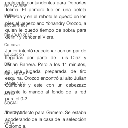
realmente contundentes para Deportes 
RAP CARIBE
Tolima. El primero fue en una pelota 
Política
dividida y en el rebote le quedó en los 
pies al venezolano Yohandry Orozco, a 
Documentos
quien le quedó tiempo de sobra para 
Día 10/10 2017
definir y vencer al Viera. 
Carnaval
Junior intentó reaccionar con un par de 
Educación
llegadas por parte de Luis Díaz y 
BID
Jarlan Barrera. Pero a los 11 minutos, 
en una jugada preparada de tiro 
BIENESTAR
esquina, Orozco encontró al alto Julian 
AMBIENTAL
Quiñones y este con un cabezazo 
potente lo mandó al fondo de la red 
AFRO
para el 0-2. 
SOCIAL
Todo perfecto para Gamero. Se estaba 
ACADEMIA
apoderando de la casa de la selección 
ARTE
Colombia. 