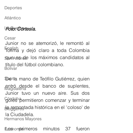
Deportes
Atlántico
La Guajira
Foto: Cortesía. 
Cesar
Junior no se atemorizó, le remontó al 
English
Tolima y dejó claro a toda Colombia 
que es de los máximos candidatos al 
San Andres
título del fútbol colombiano. 
Bolívar
Sucre
De la mano de Teófilo Gutiérrez, quien 
entró desde el banco de suplentes, 
Magdalena
Junior tuvo un nuevo aire. Sus dos 
Córdoba
goles permitieron comenzar y terminar 
la remontada histórica en el 'coloso' de 
Bloggeros
la Ciudadela. 
Hermanos Mayores
Los primeros minutos 37 fueron 
Economía