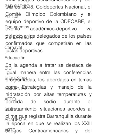
RAP CARIBE
Caribe 2018, Coldeportes Nacional, el 
Comité Olímpico Colombiano y el 
Política
equipo deportivo de la ODECABE, el 
Documentos
evento académico-deportivo va 
dirigido a los delegados de los países 
Día 10/10 2017
confirmados que competirán en las 
Carnaval
justas deportivas.
Educación
En la agenda a tratar se destaca de 
BID
igual manera entre las conferencias 
BIENESTAR
programadas, los abordajes en temas 
como Estrategias y manejo de la 
AMBIENTAL
hidratación por altas temperaturas y 
AFRO
pérdida de sodio durante el 
entrenamiento, situaciones acordes al 
SOCIAL
clima que registra Barranquilla durante 
ACADEMIA
la época en que se realizan los XXIII 
ARTE
Juegos Centroamericanos y del 