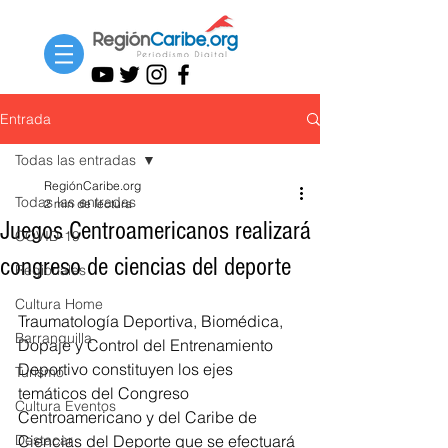
Entrada
Todas las entradas
RegiónCaribe.org
Todas las entradas
2 min de lectura
Juegos Centroamericanos realizará
COVID-19
congreso de ciencias del deporte
Regionales
Cultura Home
Traumatología Deportiva, Biomédica, 
Barranquilla
Dopaje y Control del Entrenamiento 
Deportivo constituyen los ejes 
Turismo
temáticos del Congreso 
Cultura Eventos
Centroamericano y del Caribe de 
Destacar
Ciencias del Deporte que se efectuará 