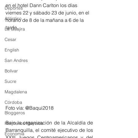
en el hotel Dann Carlton los días 
Deportes
viernes 22 y sábado 23 de junio, en el 
Atlántico
horario de 8 de la mañana a 6 de la 
tarde.
La Guajira
Cesar
English
San Andres
Bolívar
Sucre
Magdalena
Córdoba
Foto vía: @Baqui2018
Bloggeros
Bajo la organización de la Alcaldía de 
Hermanos Mayores
Barranquilla, el comité ejecutivo de los 
Economía
XXIII Juegos Centroamericanos y del 