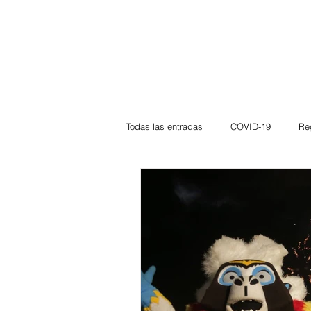
Todas las entradas
COVID-19
Re
Deportes
Atlántico
La Guaj
Córdoba
Bloggeros
Herma
Carnaval
Educación
BID