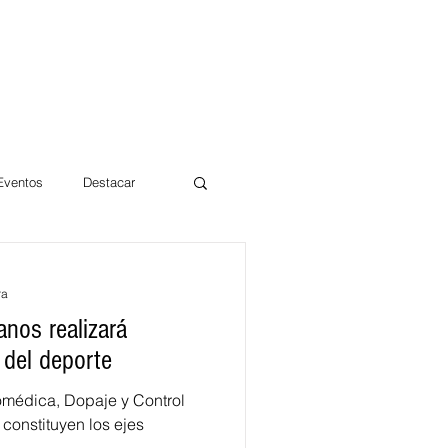
 Eventos
Destacar
Magdalena
ra
nos realizará
mentos
Día 10/10 2017
 del deporte
omédica, Dopaje y Control
constituyen los ejes