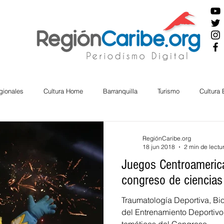
gionales
Cultura Home
Barranquilla
Turismo
Cultura
ira
Cesar
English
San Andres
Bolívar
Sucre
RegiónCaribe.org
18 jun 2018
2 min de lectu
Juegos Centroamerica
nos Mayores
Economía
RAP CARIBE
Política
Docu
congreso de ciencias
Traumatología Deportiva, Bi
BIENESTAR
AMBIENTAL
del Entrenamiento Deportivo 
AFRO