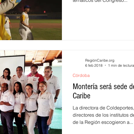
temáticos del Congreso...
RegiónCaribe.org
6 feb 2018
1 min de lectur
Córdoba
Montería será sede de
Caribe
La directora de Coldeportes,
directores de los institutos
de la Región escogieron a...