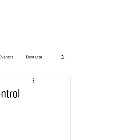
 Eventos
Destacar
Magdalena
ntrol
mentos
Día 10/10 2017