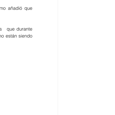
mo añadió que 
s   que durante 
o están siendo 