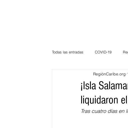
Todas las entradas
COVID-19
Re
RegiónCaribe.org
Deportes
Atlántico
La Guaj
¡Isla Salam
liquidaron e
Córdoba
Bloggeros
Herma
Tras cuatro días en 
Carnaval
Educación
BID