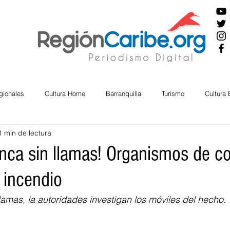
gionales
Cultura Home
Barranquilla
Turismo
Cultura
1 min de lectura
ira
Cesar
English
San Andres
Bolívar
Sucre
anca sin llamas! Organismos de co
l incendio
nos Mayores
Economía
RAP CARIBE
Política
Docu
llamas, la autoridades investigan los móviles del hecho.
BIENESTAR
AMBIENTAL
AFRO