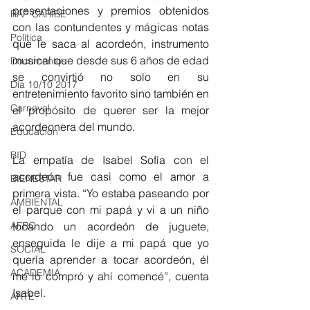
presentaciones y premios obtenidos 
RAP CARIBE
con las contundentes y mágicas notas 
Política
que le saca al acordeón, instrumento 
musical que desde sus 6 años de edad 
Documentos
se convirtió no solo en su 
Día 10/10 2017
entretenimiento favorito sino también en 
Carnaval
el propósito de querer ser la mejor 
acordeonera del mundo.
Educación
BID
La empatía de Isabel Sofía con el 
acordeón fue casi como el amor a 
BIENESTAR
primera vista. “Yo estaba paseando por 
AMBIENTAL
el parque con mi papá y vi a un niño 
AFRO
tocando un acordeón de juguete, 
enseguida le dije a mi papá que yo 
SOCIAL
quería aprender a tocar acordeón, él 
ACADEMIA
me lo compró y ahí comencé”, cuenta 
Isabel.
ARTE