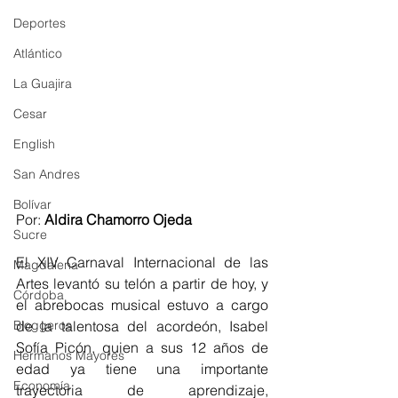
Deportes
Atlántico
La Guajira
Cesar
English
San Andres
Bolívar
Por: 
Aldira Chamorro Ojeda
Sucre
El XIV Carnaval Internacional de las 
Magdalena
Artes levantó su telón a partir de hoy, y 
Córdoba
el abrebocas musical estuvo a cargo 
Bloggeros
de la talentosa del acordeón, Isabel 
Sofía Picón, quien a sus 12 años de 
Hermanos Mayores
edad ya tiene una importante 
Economía
trayectoria de aprendizaje, 