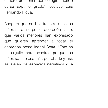
cuadro de honor del colegio, donde 
cursa séptimo grado”, sostuvo Luis 
Fernando Picúa.
Asegura que su hija transmite a otros 
niños su amor por el acordeón, tanto, 
que varios menores han expresado 
que quieren aprender a tocar el 
acordeón como Isabel Sofía. “Esto es 
un orgullo para nosotros porque los 
niños se interesa más por el arte y, así, 
se alejan de espacios negativos que 
puedan afectar su futuro”.
Así entre notas de acordeón, estudios y 
espacio para disfrutar su niñez, Isabel 
Sofía continúa cultivando su pasión por 
el instrumento musical que tiene la 
esencia del ritmo vallenato y 