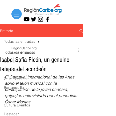
Entrada
Todas las entradas
RegiónCaribe.org
Todas las entradas
3 min de lectura
Isabel Sofía Picón, un genuino
COVID-19
talento del acordeón
Regionales
El Carnaval Internacional de las Artes 
Cultura Home
abrió el telón musical con la 
Barranquilla
participación de la joven ocañera, 
quien fue entrevistada por el perIodista 
Turismo
Óscar Montes.
Cultura Eventos
Destacar