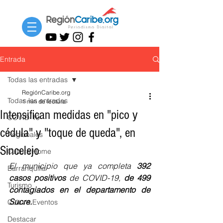
Entrada
Todas las entradas
RegiónCaribe.org
Todas las entradas
1 min de lectura
Intensifican medidas en "pico y
COVID-19
cédula" y "toque de queda", en
Regionales
Sincelejo
Cultura Home
El municipio que ya completa 
392 
Barranquilla
casos positivos 
de COVID-19, 
de 499 
Turismo
contagiados en el departamento de 
Sucre. 
Cultura Eventos
Destacar