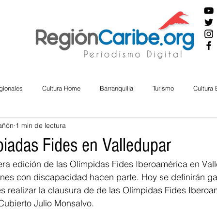
gionales
Cultura Home
Barranquilla
Turismo
Cultura
añón
1 min de lectura
ira
Cesar
English
San Andres
Bolívar
Sucre
piadas Fides en Valledupar
era edición de las Olímpidas Fides Iberoamérica en Vall
nos Mayores
Economía
RAP CARIBE
Política
Docu
enes con discapacidad hacen parte. Hoy se definirán g
es realizar la clausura de de las Olímpidas Fides Iberoa
Cubierto Julio Monsalvo. 
BIENESTAR
AMBIENTAL
AFRO