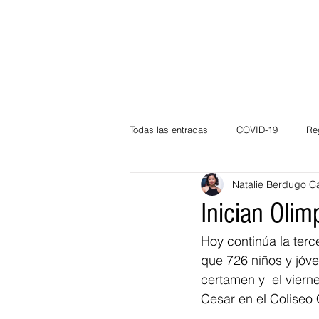
Todas las entradas
COVID-19
Re
Natalie Berdugo C
Deportes
Atlántico
La Guaj
Inician Olim
Hoy continúa la terc
Córdoba
Bloggeros
Herma
que 726 niños y jóv
certamen y  el viern
Cesar en el Coliseo 
Carnaval
Educación
BID