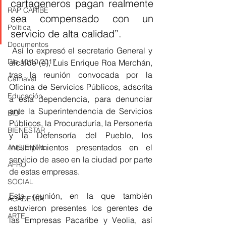
cartageneros pagan realmente 
RAP CARIBE
sea compensado con un 
Política
servicio de alta calidad”. 
Documentos
 Así lo expresó el secretario General y 
Día 10/10 2017
alcalde (e), Luis Enrique Roa Merchán, 
tras la reunión convocada por la 
Carnaval
Oficina de Servicios Públicos, adscrita 
Educación
a esta dependencia, para denunciar 
ante la Superintendencia de Servicios 
BID
Públicos, la Procuraduría, la Personería 
BIENESTAR
y la Defensoría del Pueblo, los 
incumplimientos presentados en el 
AMBIENTAL
servicio de aseo en la ciudad por parte 
AFRO
de estas empresas.
SOCIAL
Esta reunión, en la que también 
ACADEMIA
estuvieron presentes los gerentes de 
ARTE
las Empresas Pacaribe y Veolia, así 