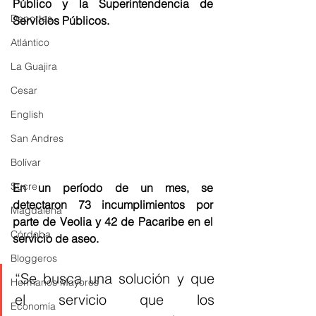
Público y la Superintendencia de 
Deportes
Servicios Públicos.
Atlántico
La Guajira
Cesar
English
San Andres
Bolívar
Sucre
En un período de un mes, se 
detectaron 73 incumplimientos por 
Magdalena
parte de Veolia y 42 de Pacaribe en el 
Córdoba
servicio de aseo.
Bloggeros
“Se busca una solución y que 
Hermanos Mayores
el servicio que los 
Economía