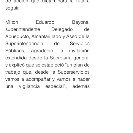
de acción que dictaminará la ruta a 
seguir.
Milton Eduardo Bayona, 
superintendente Delegado de 
Acueducto, Alcantarillado y Aseo de la 
Superintendencia de Servicios 
Públicos, agradeció la invitación 
extendida desde la Secretaría general 
y explicó que se estableció “un plan de 
trabajo que, desde la Superservicios 
vamos a acompañar y vamos a hacer 
una vigilancia especial”, además 
añadió que desde este órgano estarán 
“muy pendientes en esta vigilancia de 
todas las condiciones de prestación 
del servicio de aseo en la ciudad de 
Cartagena”.