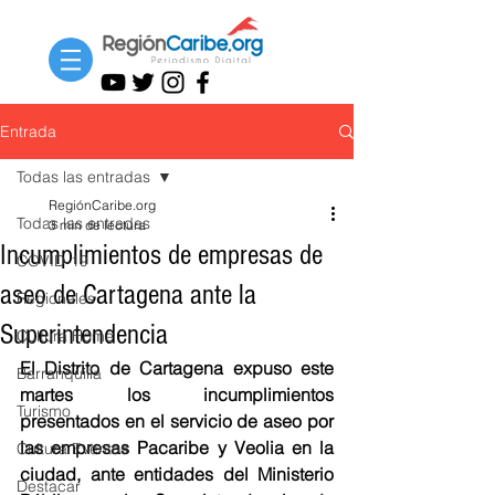
Entrada
Todas las entradas
RegiónCaribe.org
Todas las entradas
3 min de lectura
Incumplimientos de empresas de
COVID-19
aseo de Cartagena ante la
Regionales
Superintendencia
Cultura Home
El Distrito de Cartagena expuso este 
Barranquilla
martes los incumplimientos 
Turismo
presentados en el servicio de aseo por 
las empresas Pacaribe y Veolia en la 
Cultura Eventos
ciudad, ante entidades del Ministerio 
Destacar