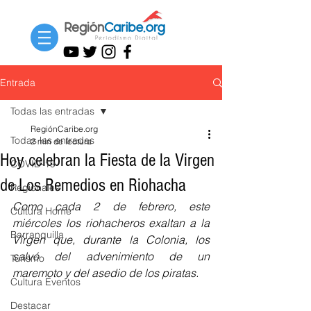
Entrada
Todas las entradas
RegiónCaribe.org
Todas las entradas
2 min de lectura
Hoy celebran la Fiesta de la Virgen
COVID-19
de Los Remedios en Riohacha
Regionales
Como cada 2 de febrero, este 
Cultura Home
miércoles los riohacheros exaltan a la 
Barranquilla
Virgen que, durante la Colonia, los 
salvó del advenimiento de un 
Turismo
maremoto y del asedio de los piratas.
Cultura Eventos
Destacar