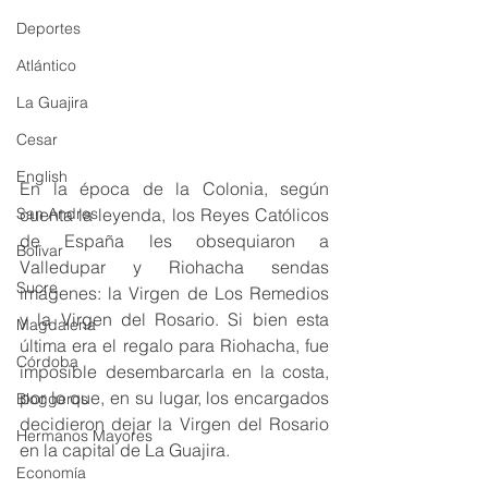
Deportes
Atlántico
La Guajira
Cesar
English
En la época de la Colonia, según 
cuenta la leyenda, los Reyes Católicos 
San Andres
de España les obsequiaron a 
Bolívar
Valledupar y Riohacha sendas 
Sucre
imágenes: la Virgen de Los Remedios 
y la Virgen del Rosario. Si bien esta 
Magdalena
última era el regalo para Riohacha, fue 
Córdoba
imposible desembarcarla en la costa, 
por lo que, en su lugar, los encargados 
Bloggeros
decidieron dejar la Virgen del Rosario 
Hermanos Mayores
en la capital de La Guajira.
Economía