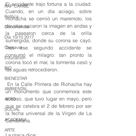
El accidente trajo fortuna a la ciudad. 
RAP CARIBE
Cuando, en un día aciago, sobre 
Política
Riohacha se cernió un maremoto, los 
devotos sacaron la imagen en andas y 
Documentos
la pasearon cerca de la orilla 
Día 10/10 2017
sumergida, donde su corona se cayó. 
Tras ese segundo accidente se 
Carnaval
consumó el milagro: tan pronto la 
Educación
corona tocó el mar, la tormenta cesó y 
BID
las aguas retrocedieron.
BIENESTAR
 En la Calle Primera de Riohacha hay 
AMBIENTAL
un monumento que conmemora este 
suceso, que tuvo lugar en mayo, pero 
AFRO
que se celebra el 2 de febrero por ser 
SOCIAL
la fecha universal de la Virgen de La 
ACADEMIA
Candelaria. 
ARTE
La placa dice: 