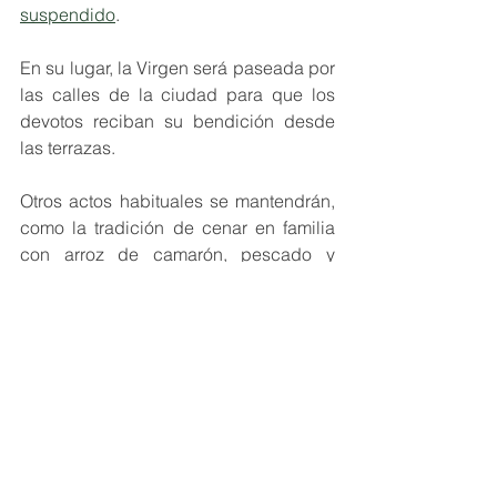
suspendido
. 
En su lugar, la Virgen será paseada por 
las calles de la ciudad para que los 
devotos reciban su bendición desde 
las terrazas.
Otros actos habituales se mantendrán, 
como la tradición de cenar en familia 
con arroz de camarón, pescado y 
friche o la entrega de cirios en las 
misas celebradas en las parroquias, 
que, aun así, tendrán control de aforo.
Riohacha
Guajira
Virgen de Los Remedios
Regionales
Cultura Eventos