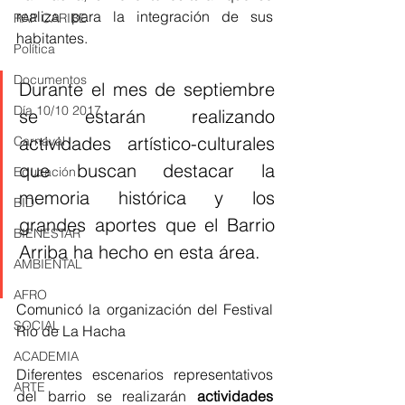
realiza para la integración de sus 
RAP CARIBE
habitantes. 
Política
Documentos
Durante el mes de septiembre 
Día 10/10 2017
se estarán realizando 
actividades artístico-culturales 
Carnaval
que buscan destacar la 
Educación
memoria histórica y los 
BID
grandes aportes que el Barrio 
BIENESTAR
Arriba ha hecho en esta área.
AMBIENTAL
AFRO
Comunicó la organización del Festival 
SOCIAL
Rio de La Hacha 
ACADEMIA
Diferentes escenarios representativos 
ARTE
del barrio se realizarán 
actividades 