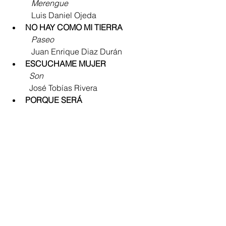
           Merengue
           Luis Daniel Ojeda
NO HAY COMO MI TIERRA 
           Paseo 
           Juan Enrique Diaz Durán 
ESCUCHAME MUJER
          Son
          José Tobías Rivera 
PORQUE SERÁ
           Paseo
          José Tobías Rivera 
Hoy mismo se define este importante 
concurso. 
Riohacha
Regionales
Cultura Home
La Guajira