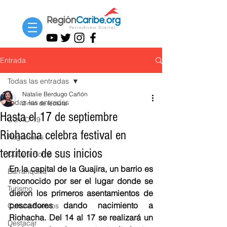
Entrada
Todas las entradas
Natalie Berdugo Cañón
Todas las entradas
2 min de lectura
Hasta el 17 de septiembre
COVID-19
Riohacha celebra festival en
Regionales
territorio de sus inicios
Cultura Home
En la capital de la Guajira, un barrio es 
Barranquilla
reconocido por ser el lugar donde se 
Turismo
dieron los primeros asentamientos de 
pescadores dando nacimiento a 
Cultura Eventos
Riohacha. Del 14 al 17 se realizará un 
Destacar