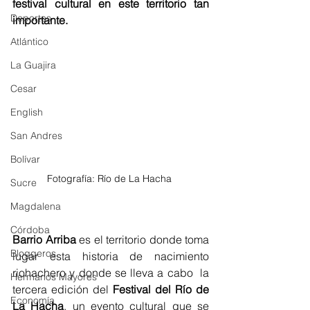
festival cultural en este territorio tan 
Deportes
importante. 
Atlántico
La Guajira
Cesar
English
San Andres
Bolívar
Fotografía: Río de La Hacha 
Sucre
Magdalena
Córdoba
Barrio Arriba
 es el territorio donde toma 
Bloggeros
lugar esta historia de nacimiento 
riohachero y donde se lleva a cabo  la 
Hermanos Mayores
tercera edición del 
Festival del Río de 
Economía
La Hacha
, un evento cultural que se 