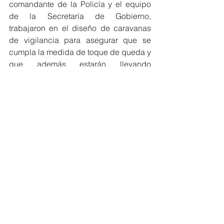
comandante de la Policía y el equipo 
de la Secretaría de Gobierno, 
trabajaron en el diseño de caravanas 
de vigilancia para asegurar que se 
cumpla la medida de toque de queda y 
que además estarán llevando 
campañas pedagógicas para generar 
conciencia y autocuidado entre los 
baranoeros. 
Con información y fotografías de 
prensa Gobernación del Atlántico.
Atlántico