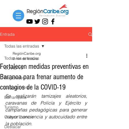
Entrada
Todas las entradas
RegiónCaribe.org
Todas las entradas
2 min de lectura
Fortalecen medidas preventivas en
COVID-19
Baranoa para frenar aumento de
Regionales
contagios de la COVID-19
Cultura Home
Se realizarán tamizajes aleatorios, 
Barranquilla
caravanas de Policía y Ejército y 
Turismo
campañas pedagógicas para generar 
mayor conciencia y autocuidado entre 
Cultura Eventos
la población.
Destacar