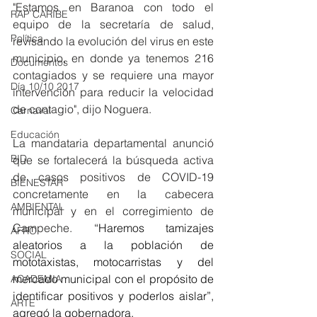
"Estamos en Baranoa con todo el 
RAP CARIBE
equipo de la secretaría de salud, 
Política
revisando la evolución del virus en este 
municipio, en donde ya tenemos 216 
Documentos
contagiados y se requiere una mayor 
Día 10/10 2017
intervención para reducir la velocidad 
de contagio", dijo Noguera.
Carnaval
Educación
La mandataria departamental anunció 
BID
que se fortalecerá la búsqueda activa 
de casos positivos de COVID-19 
BIENESTAR
concretamente en la cabecera 
AMBIENTAL
municipal y en el corregimiento de 
Campeche. 
“Haremos tamizajes 
AFRO
aleatorios a la población de 
SOCIAL
mototaxistas, motocarristas y del 
mercado municipal con el propósito de 
ACADEMIA
identificar positivos y poderlos aislar”, 
ARTE
agregó la gobernadora. 