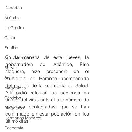
Deportes
Atlántico
La Guajira
Cesar
English
En la mañana de este jueves, la 
San Andres
gobernadora del Atlántico, Elsa 
Bolívar
Noguera, hizo presencia en el 
Sucre
municipio de Baranoa 
acompañada 
del equipo de la secretaría de Salud. 
Magdalena
Allí pidió reforzar las acciones en 
Córdoba
contra del virus ante el alto número de 
personas contagiadas, que se han 
Bloggeros
confirmado en esta población en los 
Hermanos Mayores
último días. 
Economía