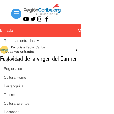
Entrada
Todas las entradas
Periodista RegionCaribe
Todas las entradas
1 min de lectura
Festividad de la virgen del Carmen
COVID-19
Regionales
Cultura Home
Barranquilla
Turismo
Cultura Eventos
Destacar