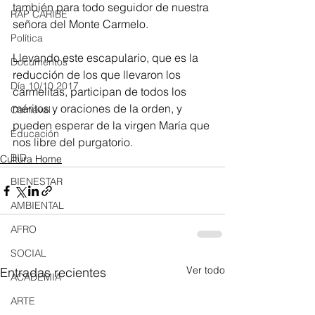
también para todo seguidor de nuestra 
RAP CARIBE
señora del Monte Carmelo. 
Política
Llevando este escapulario, que es la 
Documentos
reducción de los que llevaron los 
Día 10/10 2017
carmelitas, participan de todos los 
méritos y oraciones de la orden, y 
Carnaval
pueden esperar de la virgen María que 
Educación
nos libre del purgatorio.
BID
Cultura Home
BIENESTAR
AMBIENTAL
AFRO
SOCIAL
Ver todo
Entradas recientes
ACADEMIA
ARTE