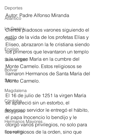
Deportes
Autor: Padre Alfonso Miranda
Atlántico
La Guajira
Ciertos piadosos varones siguiendo el 
estilo de la vida de los profetas Elías y 
Cesar
Eliseo, abrazaron la fe cristiana siendo 
English
los primeros que levantaron un templo 
a la virgen María en la cumbre del 
San Andres
Monte Carmelo. Estos religiosos se 
Bolívar
llamaron Hermanos de Santa María del 
Sucre
Monte Carmelo. 
Magdalena
El 16 de julio de 1251 la virgen María 
Córdoba
se apareció sin un estorbo, el 
fervoroso servidor le entregó el hábito, 
Bloggeros
el papa Inocencio lo bendijo y le 
Hermanos Mayores
otorgó varios privilegios, no solo para 
los religiosos de la orden, sino que 
Economía