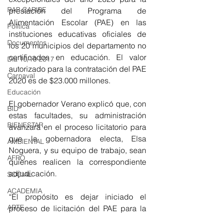
RAP CARIBE
prestación del Programa de 
Alimentación Escolar (PAE) en las 
Política
instituciones educativas oficiales de 
Documentos
los 20 municipios del departamento no 
certificados en educación. El valor 
Día 10/10 2017
autorizado para la contratación del PAE 
Carnaval
2020 es de $23.000 millones.
Educación
El gobernador Verano explicó que, con 
BID
estas facultades, su administración 
BIENESTAR
avanzará en el proceso licitatorio para 
que la gobernadora electa, Elsa 
AMBIENTAL
Noguera, y su equipo de trabajo, sean 
AFRO
quienes realicen la correspondiente 
adjudicación.
SOCIAL
ACADEMIA
“El propósito es dejar iniciado el 
ARTE
proceso de licitación del PAE para la 