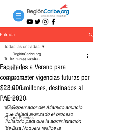
Entrada
Todas las entradas
RegiónCaribe.org
Todas las entradas
1 min de lectura
Facultades a Verano para
COVID-19
comprometer vigencias futuras por
Regionales
$23.000 millones, destinados al
Cultura Home
PAE 2020
Barranquilla
El Gobernador del Atlántico anunció 
Turismo
que dejará avanzado el proceso 
Cultura Eventos
licitatorio para que la administración 
Destacar
de Elsa Noguera realice la 