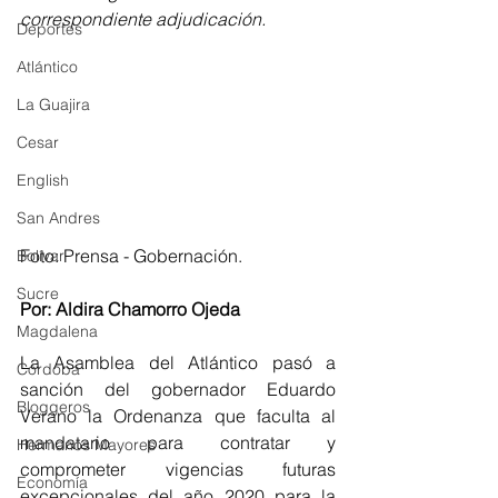
correspondiente adjudicación.
Deportes
Atlántico
La Guajira
Cesar
English
San Andres
Foto: Prensa - Gobernación.
Bolívar
Sucre
Por: Aldira Chamorro Ojeda
Magdalena
La Asamblea del Atlántico pasó a 
Córdoba
sanción del gobernador Eduardo 
Bloggeros
Verano la Ordenanza que faculta al 
mandatario para contratar y 
Hermanos Mayores
comprometer vigencias futuras 
Economía
excepcionales del año 2020 para la 