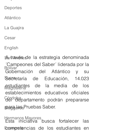
Deportes
Atlántico
La Guajira
Cesar
English
A través de la estrategia denominada  
San Andres
´Campeones del Saber´ liderada por la 
Bolívar
Gobernación del Atlántico y su 
Sucre
Secretaría de Educación, 14.023 
estudiantes de la media de los 
Magdalena
establecimientos educativos oficiales 
Córdoba
del departamento podrán prepararse 
para las Pruebas Saber.
Bloggeros
Hermanos Mayores
Esta iniciativa busca fortalecer las 
competencias de los estudiantes en 
Economía