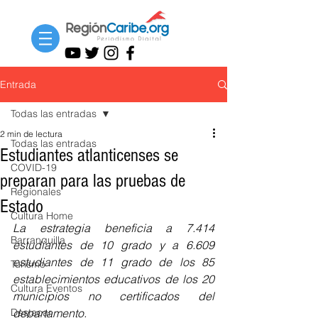
Entrada
Todas las entradas
2 min de lectura
Todas las entradas
Estudiantes atlanticenses se
COVID-19
preparan para las pruebas de
Regionales
Estado
Cultura Home
La estrategia beneficia a 7.414 
Barranquilla
estudiantes de 10 grado y a 6.609 
estudiantes de 11 grado de los 85 
Turismo
establecimientos educativos de los 20 
Cultura Eventos
municipios no certificados del 
Destacar
departamento.