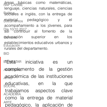
áreas básicas como matemáticas, 
RAP CARIBE
lenguaje, ciencias naturales, ciencias 
Política
sociales e inglés, con la entrega de 
material pedagógico y el 
Documentos
acompañamiento a los jóvenes, para 
Día 10/10 2017
así contribuir al fomento de la 
educación superior en los 
Carnaval
establecimientos educativos urbanos y 
Educación
rurales del departamento. 
BID
"Esta iniciativa es un 
BIENESTAR
complemento de la gestión 
AMBIENTAL
académica de las instituciones 
AFRO
educativas, en la que 
SOCIAL
trabajamos aspectos clave 
ACADEMIA
como la entrega de material 
ARTE
pedagógico, la aplicación de 