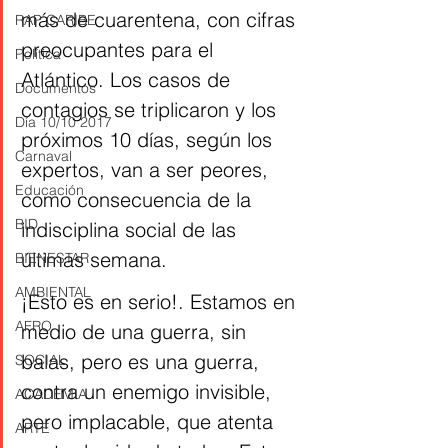
más de cuarentena, con cifras 
RAP CARIBE
preocupantes para el 
Política
Atlántico. Los casos de 
Documentos
contagios se triplicaron y los 
Día 10/10 2017
próximos 10 días, según los 
Carnaval
expertos, van a ser peores, 
Educación
como consecuencia de la 
BID
indisciplina social de las 
últimas semana.
BIENESTAR
AMBIENTAL
¡Esto es en serio!. Estamos en 
AFRO
medio de una guerra, sin 
balas, pero es una guerra, 
SOCIAL
contra un enemigo invisible, 
ACADEMIA
pero implacable, que atenta 
ARTE