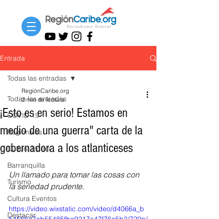
Entrada
Todas las entradas
RegiónCaribe.org
Todas las entradas
2 min de lectura
¡Esto es en serio! Estamos en
COVID-19
medio de una guerra" carta de la
Regionales
gobernadora a los atlanticeses
Cultura Home
Barranquilla
Un llamado para tomar las cosas con 
Turismo
la seriedad prudente.
Cultura Eventos
https://video.wixstatic.com/video/d4066a_b
Destacar