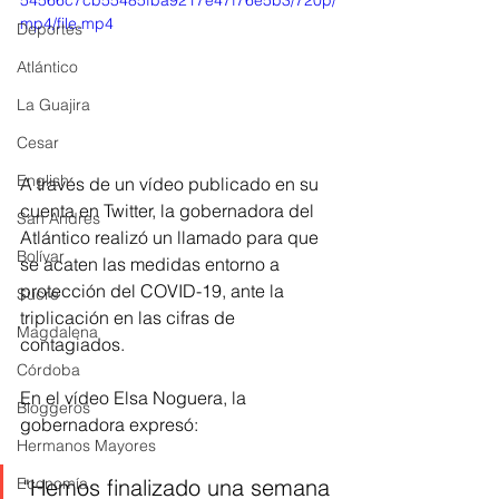
54566c7cb55485fba9217e47f76e5b3/720p/
mp4/file.mp4
Deportes
Atlántico
La Guajira
Cesar
English
A través de un vídeo publicado en su 
cuenta en Twitter, la gobernadora del 
San Andres
Atlántico realizó un llamado para que 
Bolívar
se acaten las medidas entorno a 
protección del COVID-19, ante la 
Sucre
triplicación en las cifras de 
Magdalena
contagiados.
Córdoba
En el vídeo Elsa Noguera, la 
Bloggeros
gobernadora expresó:
Hermanos Mayores
"Hemos finalizado una semana 
Economía