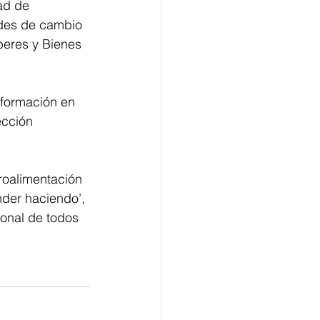
ad de 
ades de cambio 
beres y Bienes 
 formación en 
ección 
roalimentación 
der haciendo’, 
ional de todos 