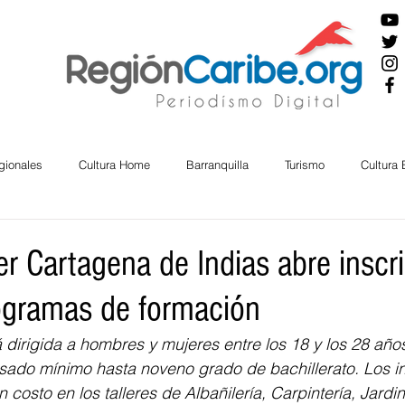
gionales
Cultura Home
Barranquilla
Turismo
Cultura
ira
Cesar
English
San Andres
Bolívar
Sucre
er Cartagena de Indias abre inscr
ogramas de formación
nos Mayores
Economía
RAP CARIBE
Política
Docu
 dirigida a hombres y mujeres entre los 18 y los 28 años
rsado mínimo hasta noveno grado de bachillerato. Los i
BIENESTAR
AMBIENTAL
AFRO
n costo en los talleres de Albañilería, Carpintería, Jardine