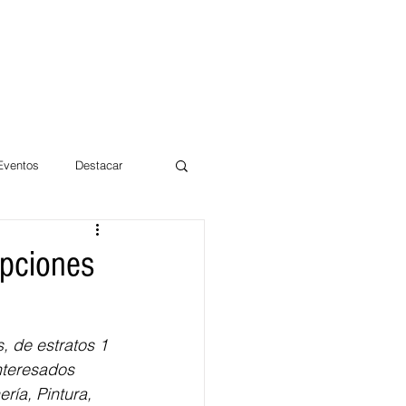
 Eventos
Destacar
Magdalena
ipciones
mentos
Día 10/10 2017
, de estratos 1 
nteresados 
ría, Pintura, 