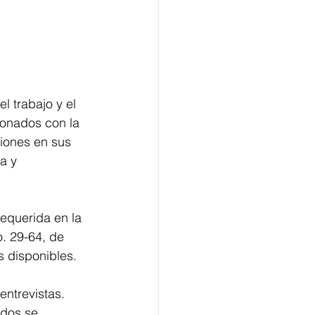
l trabajo y el 
ionados con la 
ciones en sus 
a y 
requerida en la 
o. 29-64, de 
s disponibles.
entrevistas. 
ados se 