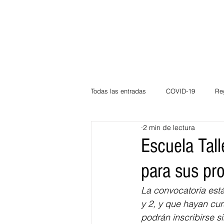
Todas las entradas
COVID-19
Re
2 min de lectura
Deportes
Atlántico
La Guaj
Escuela Tall
para sus pr
Córdoba
Bloggeros
Herma
La convocatoria está
y 2, y que hayan cu
Carnaval
Educación
BID
podrán inscribirse si