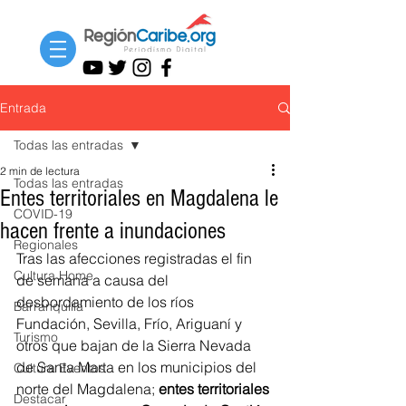
Entrada
Todas las entradas
2 min de lectura
Todas las entradas
Entes territoriales en Magdalena le
COVID-19
hacen frente a inundaciones
Regionales
Tras las afecciones registradas el fin 
Cultura Home
de semana a causa del 
desbordamiento de los ríos 
Barranquilla
Fundación, Sevilla, Frío, Ariguaní y 
Turismo
otros que bajan de la Sierra Nevada 
de Santa Marta en los municipios del 
Cultura Eventos
norte del Magdalena; 
entes territoriales 
Destacar