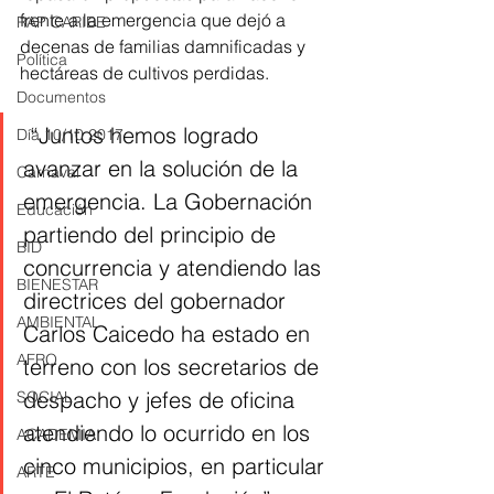
frente a la emergencia que dejó a 
RAP CARIBE
decenas de familias damnificadas y 
Política
hectáreas de cultivos perdidas. 
Documentos
 “Juntos hemos logrado 
Día 10/10 2017
avanzar en la solución de la 
Carnaval
emergencia. La Gobernación 
Educación
partiendo del principio de 
BID
concurrencia y atendiendo las 
BIENESTAR
directrices del gobernador 
AMBIENTAL
Carlos Caicedo ha estado en 
AFRO
terreno con los secretarios de 
despacho y jefes de oficina 
SOCIAL
atendiendo lo ocurrido en los 
ACADEMIA
cinco municipios, en particular 
ARTE