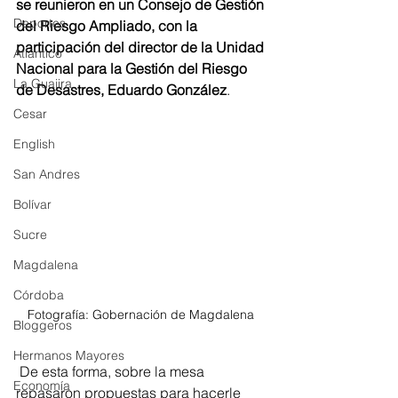
se reunieron en un Consejo de Gestión 
Deportes
del Riesgo Ampliado, con la 
participación del director de la Unidad 
Atlántico
Nacional para la Gestión del Riesgo 
La Guajira
de Desastres, Eduardo González
.
Cesar
English
San Andres
Bolívar
Sucre
Magdalena
Córdoba
Fotografía: Gobernación de Magdalena 
Bloggeros
Hermanos Mayores
 De esta forma, sobre la mesa 
Economía
repasaron propuestas para hacerle 