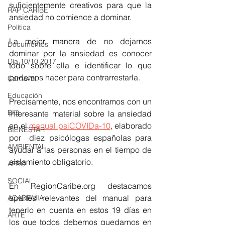
suficientemente creativos para que la 
RAP CARIBE
ansiedad no comience a dominar.
Política
La mejor manera de no dejarnos 
Documentos
dominar por la ansiedad es conocer 
Día 10/10 2017
todo sobre ella e identificar lo que 
podemos hacer para contrarrestarla.
Carnaval
Educación
Precisamente, nos encontramos con un 
BID
interesante material sobre la ansiedad 
en el 
manual psiCOVIDa-10
, elaborado 
BIENESTAR
por  diez psicólogas españolas para 
AMBIENTAL
ayudar a las personas en el tiempo de 
aislamiento obligatorio.
AFRO
SOCIAL
En RegionCaribe.org destacamos 
apartes relevantes del manual para 
ACADEMIA
tenerlo en cuenta en estos 19 días en 
ARTE
los que todos debemos quedarnos en 