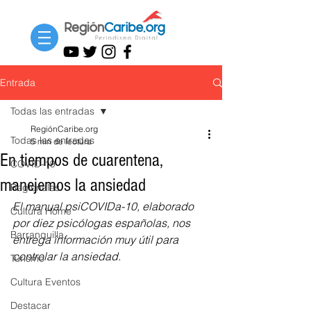
Entrada
Todas las entradas
RegiónCaribe.org
Todas las entradas
5 min de lectura
En tiempos de cuarentena,
COVID-19
manejemos la ansiedad
Regionales
El manual psiCOVIDa-10, elaborado 
Cultura Home
por diez psicólogas españolas, nos 
Barranquilla
entrega información muy útil para 
controlar la ansiedad.
Turismo
Cultura Eventos
Destacar