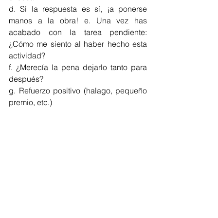
d. Si la respuesta es sí, ¡a ponerse 
manos a la obra! e. Una vez has 
acabado con la tarea pendiente: 
¿Cómo me siento al haber hecho esta 
actividad? 
f. ¿Merecía la pena dejarlo tanto para 
después? 
g. Refuerzo positivo (halago, pequeño 
premio, etc.) 
4. Estoy Sano/a 
a. Al despertar, fíjate cómo te sientes 
emocionalmente (trata de centrarte en 
la parte más positiva de tus emociones)
b. En las actividades cotidianas 
céntrate y dale importancia a las 
sensaciones agradables que te 
provocan. 