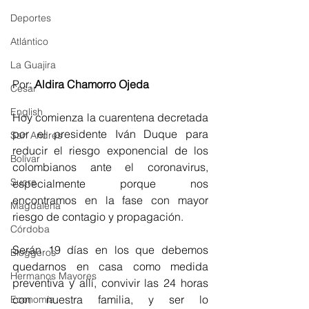
Deportes
Atlántico
La Guajira
Por: 
Aldira Chamorro Ojeda
Cesar
English
Hoy comienza la cuarentena decretada 
por el presidente Iván Duque para 
San Andres
reducir el riesgo exponencial de los 
Bolívar
colombianos ante el coronavirus, 
Sucre
especialmente porque nos 
encontramos en la fase con mayor 
Magdalena
riesgo de contagio y propagación.
Córdoba
Serán 19 días en los que debemos 
Bloggeros
quedarnos en casa como medida 
Hermanos Mayores
preventiva y allí, convivir las 24 horas 
con nuestra familia, y ser lo 
Economía