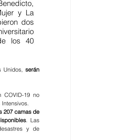
enedicto, 
ujer y La 
ieron dos 
versitario 
e los 40 
s Unidos, 
serán 
n COVID-19 no 
Intensivos.
s 207 camas de 
isponibles
. Las 
esastres y de 