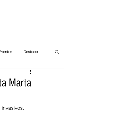
 Eventos
Destacar
Magdalena
ta Marta
mentos
Día 10/10 2017
 invasivos.