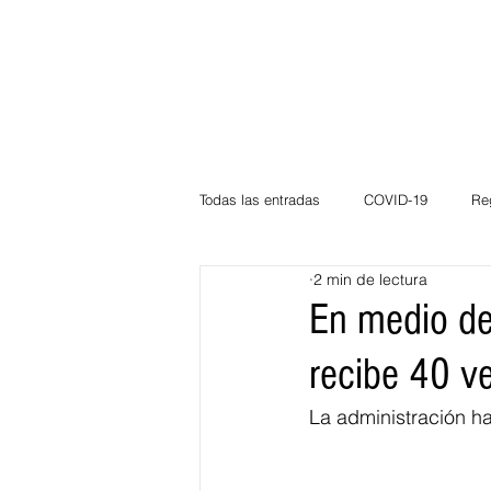
Todas las entradas
COVID-19
Re
2 min de lectura
Deportes
Atlántico
La Guaj
En medio de
recibe 40 ve
Córdoba
Bloggeros
Herma
La administración ha
Carnaval
Educación
BID