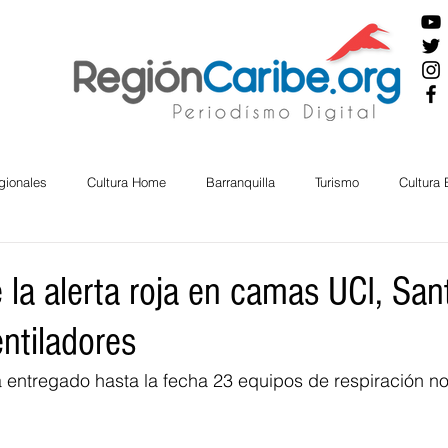
gionales
Cultura Home
Barranquilla
Turismo
Cultura
ira
Cesar
English
San Andres
Bolívar
Sucre
 la alerta roja en camas UCI, San
ntiladores
nos Mayores
Economía
RAP CARIBE
Política
Docu
 entregado hasta la fecha 23 equipos de respiración no
BIENESTAR
AMBIENTAL
AFRO