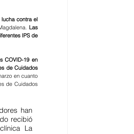
lucha contra el 
 Magdalena. 
Las 
erentes IPS de 
es COVID-19 en 
es de Cuidados 
marzo en cuanto 
es de Cuidados 
adores han 
do recibió 
línica La 