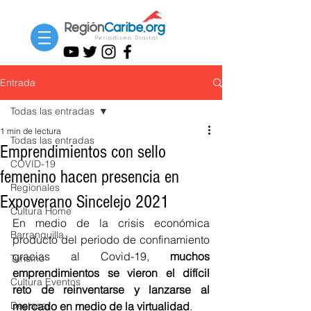
Entrada
Todas las entradas
1 min de lectura
Todas las entradas
Emprendimientos con sello
COVID-19
femenino hacen presencia en
Regionales
Expoverano Sincelejo 2021
Cultura Home
En medio de la crisis económica 
Barranquilla
producto del periodo de confinamiento 
gracias al Covid-19, 
muchos 
Turismo
emprendimientos se vieron el difícil 
Cultura Eventos
reto de reinventarse y lanzarse al 
Destacar
mercado en medio de la virtualidad
. 