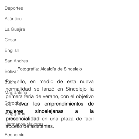
Deportes
Atlántico
La Guajira
Cesar
English
San Andres
Fotografía: Alcaldía de Sincelejo
Bolívar
Por ello, en medio de esta nueva 
Sucre
normalidad se lanzó en Sincelejo la 
Magdalena
primera feria de verano, con el objetivo 
Córdoba
de 
llevar los emprendimientos de 
mujeres sincelejanas a la 
Bloggeros
presencialidad
 en una plaza de fácil 
Hermanos Mayores
acceso de asistentes. 
Economía