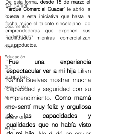
De esta forma
, desde 15 de marzo el 
RAP CARIBE
Parque Comercial Guacarí
 le abrió la 
puerta a esta iniciativa que hasta la 
Política
fecha reúne el talento sincelejano  de 
Documentos
emprendedoras que exponen sus 
Día 10/10 2017
habilidades mientras comercializan 
sus productos.
Carnaval
Educación
“
Fue una experiencia 
BID
espectacular ver a mi hija
 Lilian 
BIENESTAR
Karina Buelvas mostrar mucha 
AMBIENTAL
capacidad y seguridad con su 
emprendimiento. 
Como mamá 
AFRO
me sentí muy feliz y orgullosa 
SOCIAL
de las capacidades y 
ACADEMIA
cualidades que no había visto 
ARTE
de mi hija.
 No dudé en enviar 