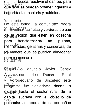
cual se 
busca reactivar el campo, para 
RAP CARIBE
que familias puedan obtener ingresos y 
seguridad alimentaria y nutricional.
Política
Documentos
De esta forma, la comunidad podrá 
Día 10/10 2017
aprovechar 
las frutas y verduras típicas 
de la región que estén en cosecha 
Carnaval
para transformarlas en pulpas, 
Educación
mermeladas, gelatinas y conservas; de 
tal manera que se puedan almacenar 
BID
para su consumo.
BIENESTAR
AMBIENTAL
Según lo anunció Javier Geney 
Álvarez, secretario de Desarrollo Rural 
AFRO
y Agropecuario de Sincelejo este 
SOCIAL
programa fue trasladado 
desde la 
ciudad hasta el sector rural de la 
ACADEMIA
capital sucreña con el objetivo de 
ARTE
potenciar las labores de los pequeños 