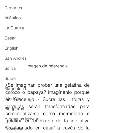
Deportes
Atlántico
La Guajira
Cesar
English
San Andres
Imagen de referencia 
Bolívar
Sucre
¿Se imaginan probar una gelatina de 
Magdalena
corozo o papaya? imagínenlo porque 
Córdoba
en Sincelejo - Sucre las  frutas y 
verduras serán transformadas para 
Bloggeros
comercializarse como mermelada o 
Hermanos Mayores
gelatina en el marco de la iniciativa 
"Trasformado en casa" a través de la 
Economía