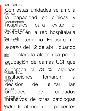
RAP CARIBE
Con estas unidades se amplía 
Política
la capacidad en clínicas y 
Documentos
hospitales para evitar el 
Día 10/10 2017
colapso en la red hospitalaria 
en este territorio. Es así como 
Carnaval
a partir del 12 de abril, cuando 
Educación
se declaró la alerta roja por la 
BID
ocupación de camas UCI que 
BIENESTAR
superaba el 73 %, algunas 
AMBIENTAL
instituciones tomaron la 
AFRO
decisión de utilizar las 
SOCIAL
unidades de cuidados 
ACADEMIA
intensivos de otras patologías 
para la atención de pacientes 
ARTE