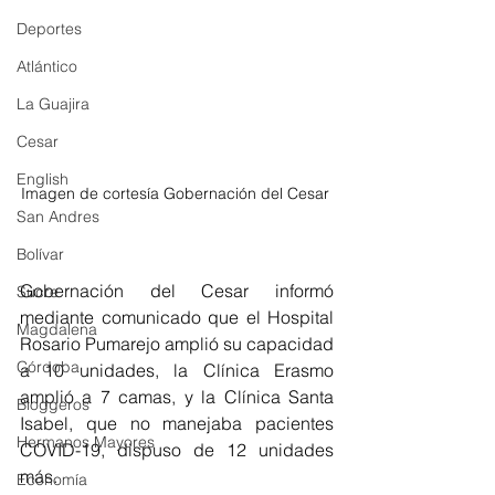
Deportes
Atlántico
La Guajira
Cesar
English
Imagen de cortesía Gobernación del Cesar 
San Andres
Bolívar
Gobernación del Cesar informó 
Sucre
mediante comunicado que el Hospital 
Magdalena
Rosario Pumarejo amplió su capacidad 
Córdoba
a 10 unidades, la Clínica Erasmo 
amplió a 7 camas, y la Clínica Santa 
Bloggeros
Isabel, que no manejaba pacientes 
Hermanos Mayores
COVID-19, dispuso de 12 unidades 
más.
Economía