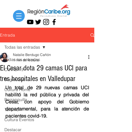
Entrada
Todas las entradas
Natalie Berdugo Cañón
Todas las entradas
1 min de lectura
El Cesar dota 29 camas UCI para
COVID-19
tres hospitales en Valledupar
Regionales
Un total de 29 nuevas camas UCI 
Cultura Home
habilitó la red pública y privada del 
Barranquilla
Cesar, con apoyo del Gobierno 
departamental, para la atención de 
Turismo
pacientes covid-19.
Cultura Eventos
Destacar