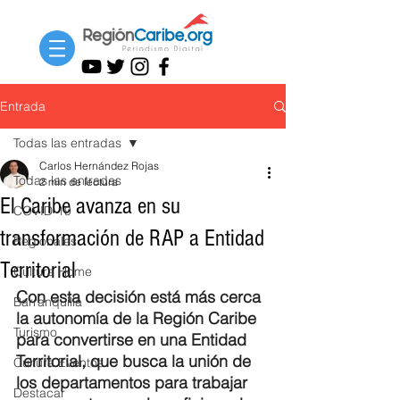
Entrada
Todas las entradas
Carlos Hernández Rojas
Todas las entradas
2 min de lectura
El Caribe avanza en su
COVID-19
transformación de RAP a Entidad
Regionales
Territorial
Cultura Home
Con esta decisión está más cerca 
Barranquilla
la autonomía de la Región Caribe 
Turismo
para convertirse en una Entidad 
Territorial, que busca la unión de 
Cultura Eventos
los departamentos para trabajar 
Destacar