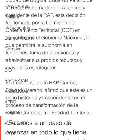
ciudad de Bogotá, Eduardo Verano de 
RAP CARIBE
la Rosa, Gobernador del Atlántico y 
presidente de la RAP, esta decisión 
Política
fue tomada por la Comisión de 
Documentos
Ordenamiento Territorial (COT) en 
conjunto con el Gobierno Nacional, lo 
Día 10/10 2017
que permitirá la autonomía en 
Carnaval
funciones, toma de decisiones, y 
Educación
administrar sus propios recursos y 
proyectos estratégicos. 
BID
BIENESTAR
El presidente de la RAP Caribe, 
Eduardo Verano, afirmó que este es un 
AMBIENTAL
paso histórico y trascendental en el 
AFRO
proceso de transformación de la 
región Caribe como Entidad Territorial. 
SOCIAL
"Estamos a un paso de 
ACADEMIA
avanzar en todo lo que tiene 
ARTE