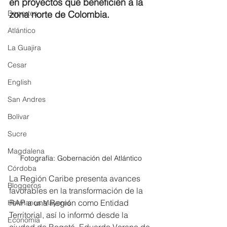
en proyectos que beneficien a la 
Deportes
zona norte de Colombia. 
Atlántico
La Guajira
Cesar
English
San Andres
Bolívar
Sucre
Magdalena
Fotografía: Gobernación del Atlántico
Córdoba
La Región Caribe presenta avances 
Bloggeros
favorables en la transformación de la 
RAP a una Región como Entidad 
Hermanos Mayores
Territorial, así lo informó desde la 
Economía